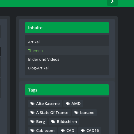
Inhalte
Artikel
Themen
Bilder und Videos
Blog-Artikel
Tags
Alte Kaserne
AMD
A State Of Trance
banane
Berg
Bildschirm
Cablecom
CAD
CAD16