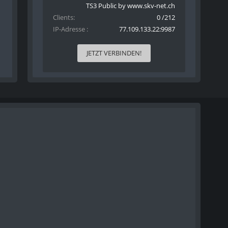
TS3 Public by www.skv-net.ch
Clients
0 /212
IP-Adresse
77.109.133.22:9987
JETZT VERBINDEN!