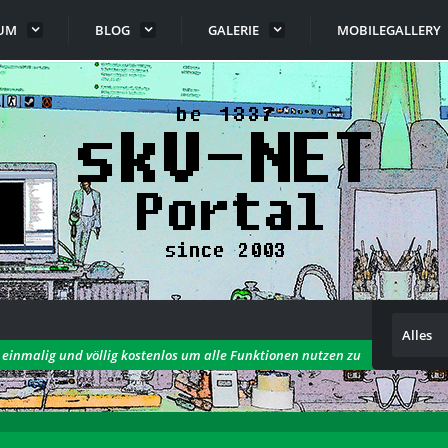
UM
BLOG
GALERIE
MOBILEGALLERY
Alles
h einmalig und völlig kostenlos um alle Funktionen nutzen zu