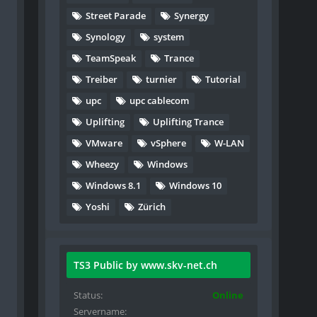
Street Parade
Synergy
Synology
system
TeamSpeak
Trance
Treiber
turnier
Tutorial
upc
upc cablecom
Uplifting
Uplifting Trance
VMware
vSphere
W-LAN
Wheezy
Windows
Windows 8.1
Windows 10
Yoshi
Zürich
TS3 Public by www.skv-net.ch
Status
Online
Servername