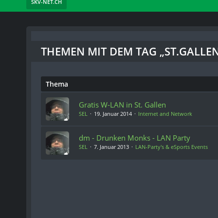
SKV-NET.CH
THEMEN MIT DEM TAG „ST.GALLE
Thema
Gratis W-LAN in St. Gallen
SEL
19. Januar 2014
Internet and Network
dm - Drunken Monks - LAN Party
SEL
7. Januar 2013
LAN-Party's & eSports Events