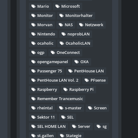
Mario
Microsoft
Monitor
Monitorhalter
Morvan
NAS
Netzwerk
Nintendo
noprobLAN
ocaholic
OcaholicLAN
ogp
OneConnect
opengamepanel
OXA
Passenger 75
PentHouse LAN
PentHouse LAN Vol. 2
PFsense
Raspberry
Raspberry Pi
Remember Trancemusic
rheintal
s-master
Screen
Sektor 11
SEL
SEL HOME LAN
Server
sg
st.gallen
Stategie