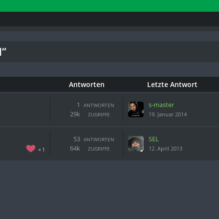
N“
Antworten
Letzte Antwort
1
s-master
ANTWORTEN
29k
19. Januar 2014
ZUGRIFFE
53
SEL
ANTWORTEN
64k
12. April 2013
ZUGRIFFE
1