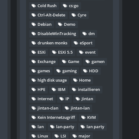
Cold Rush
cs:go
Ctrl-Alt-Delete
Cyre
Debian
Demo
DisableWinTracking
dm
drunken monks
eSport
ESXi
ESXi 5.5
event
Exchange
Game
gamen
games
gaming
HDD
high disk usage
Home
HPE
IBM
installieren
Internet
IP
Jintan
jintan-clan
jintan-lan
Kein Internetzugriff
KVM
lan
lan-party
lan party
Linux
LSI
major