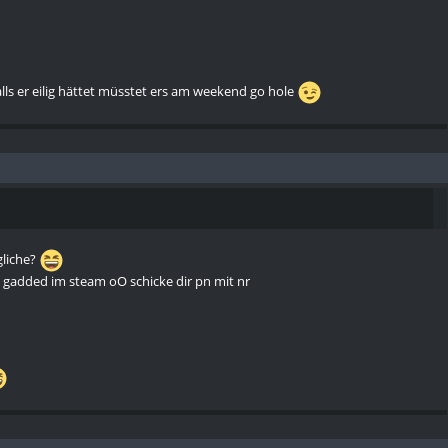
alls er eilig hättet müsstet ers am weekend go hole
gliche?
öd gadded im steam oO schicke dir pn mit nr