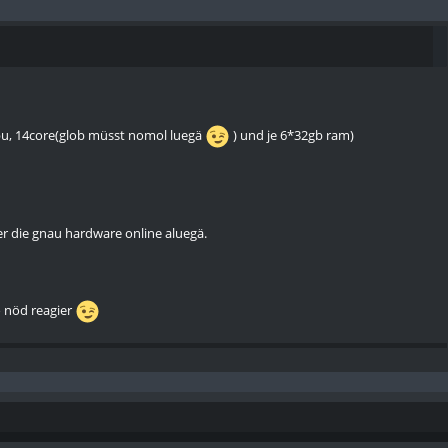
 cpu, 14core(glob müsst nomol luegä
) und je 6*32gb ram)
 er die gnau hardware online aluegä.
o nöd reagier