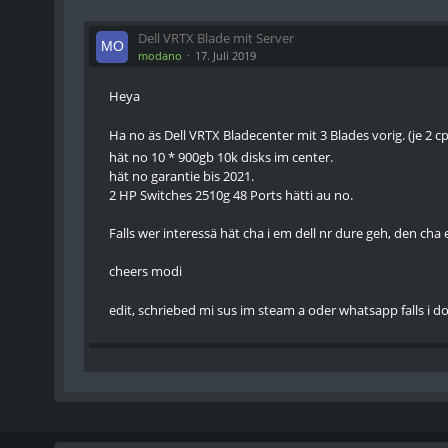
Dell VRTX Blade mit Server
modano
17. Juli 2019
Heya
Ha no äs Dell VRTX Bladecenter mit 3 Blades vorig. (je 2
hät no 10 * 900gb 10k disks im center.
hät no garantie bis 2021.
2 HP Switches 2510g 48 Ports hätti au no.
Falls wer interessä hät cha i em dell nr dure geh, den cha
cheers modi
edit, schriebed mi sus im steam a oder whatsapp falls i d