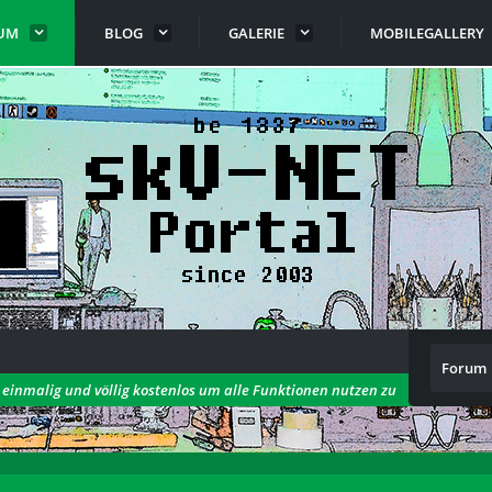
UM
BLOG
GALERIE
MOBILEGALLERY
Forum
h einmalig und völlig kostenlos um alle Funktionen nutzen zu