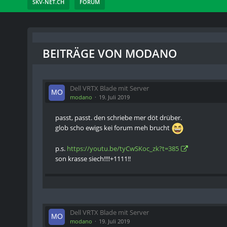
SKV-NET.CH
FORUM
BEITRÄGE VON MODANO
Dell VRTX Blade mit Server
modano
19. Juli 2019
passt, passt. den schriebe mer döt drüber.
glob scho ewigs kei forum meh brucht
p.s.
https://youtu.be/tyCwSKoc_zk?t=385
son krasse siech!!!!+1111!!
Dell VRTX Blade mit Server
modano
19. Juli 2019