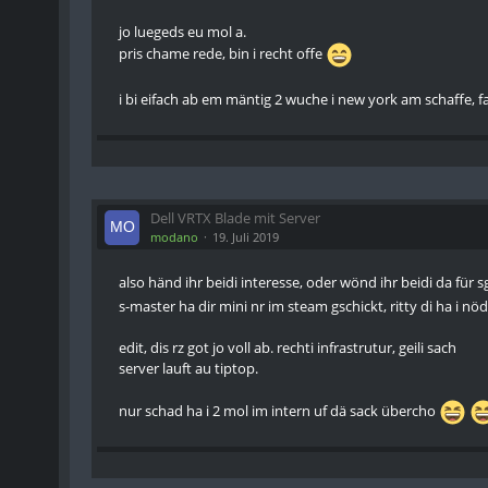
jo luegeds eu mol a.
pris chame rede, bin i recht offe
i bi eifach ab em mäntig 2 wuche i new york am schaffe, f
Dell VRTX Blade mit Server
modano
19. Juli 2019
also händ ihr beidi interesse, oder wönd ihr beidi da für s
s-master ha dir mini nr im steam gschickt, ritty di ha i n
edit, dis rz got jo voll ab. rechti infrastrutur, geili sach
server lauft au tiptop.
nur schad ha i 2 mol im intern uf dä sack übercho