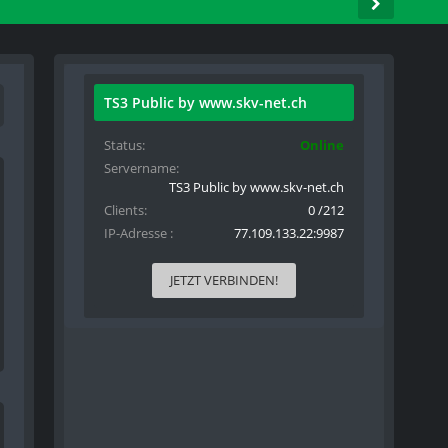
TS3 Public by www.skv-net.ch
Status
Online
Servername
TS3 Public by www.skv-net.ch
Clients
0 /212
IP-Adresse
77.109.133.22:9987
JETZT VERBINDEN!