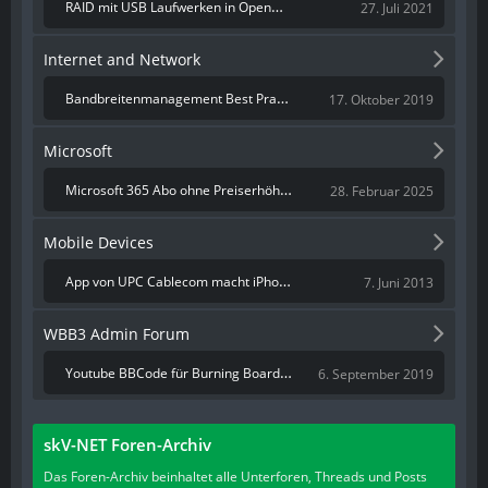
RAID mit USB Laufwerken in Openmediavault (OMV)
27. Juli 2021
Internet and Network
Bandbreitenmanagement Best Practice LAN Party
17. Oktober 2019
Microsoft
Microsoft 365 Abo ohne Preiserhöhung
28. Februar 2025
Mobile Devices
App von UPC Cablecom macht iPhone zur Horizon-Fernbedienung
7. Juni 2013
WBB3 Admin Forum
Youtube BBCode für Burning Board 3.1.8
6. September 2019
skV-NET Foren-Archiv
Das Foren-Archiv beinhaltet alle Unterforen, Threads und Posts