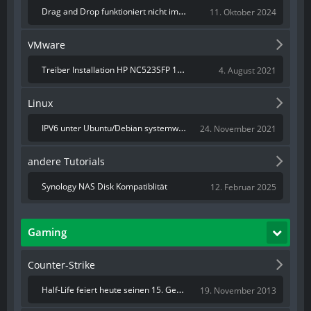
Drag and Drop funktioniert nicht im Windows 10
11. Oktober 2024
VMware
Treiber Installation HP NC523SFP 10Gb Netzwerkkarte auf vSphere 6.7
4. August 2021
Linux
IPV6 unter Ubuntu/Debian systemweit mit grub deaktivieren
24. November 2021
andere Tutorials
Synology NAS Disk Kompatiblität
12. Februar 2025
Gaming
Counter-Strike
Half-Life feiert heute seinen 15. Geburtstag
19. November 2013