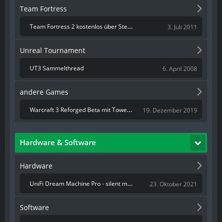
Team Fortress
Team Fortress 2 kostenlos über Steam verfügbar
3. Juli 2011
Unreal Tournament
UT3 Sammelthread
6. April 2008
andere Games
Warcraft 3 Reforged Beta mit TowerDefense Map Green TD
19. Dezember 2019
Hardware & Software
Hardware
UniFi Dream Machine Pro - silent mod (UDM-PRO, einmal in leise bitte)
23. Oktober 2021
Software