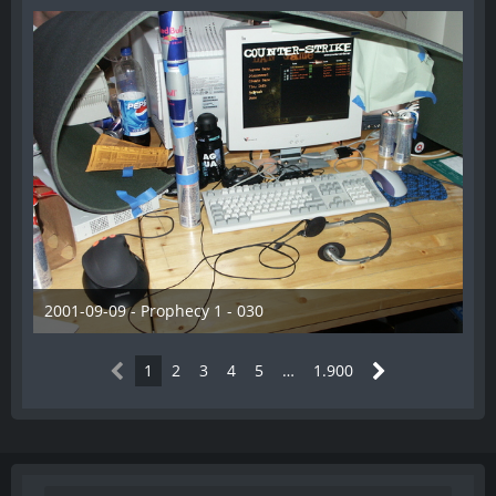
2001-09-09 - Prophecy 1 - 030
28. Dezember 2012
1
2
3
4
5
…
1.900