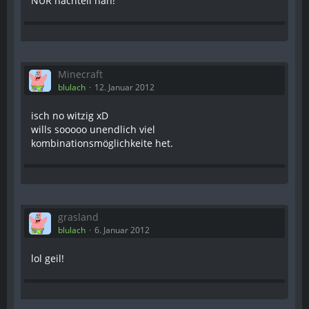
NUR nachteil han!
Minecraft
blulach
12. Januar 2012
isch no witzig xD
wills sooooo unendlich viel
kombinationsmöglichkeite het.
grasland
blulach
6. Januar 2012
lol geil!