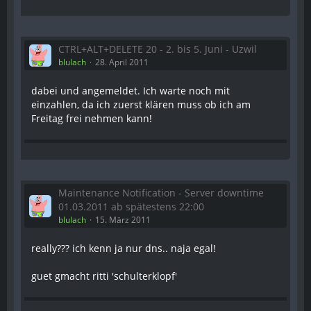
CTRL+ALT+DELETE 20 - 2. bis 5. Juni - Uzwil
blulach
28. April 2011
dabei und angemeldet. Ich warte noch mit
einzahlen, da ich zuerst klären muss ob ich am
Freitag frei nehmen kann!
Maintenance Notification - Server downtime
01.03.2011 ab spätestens 22:00
blulach
15. März 2011
really??? ich kenn ja nur dns.. naja egal!
guet gmacht ritti 'schulterklopf'