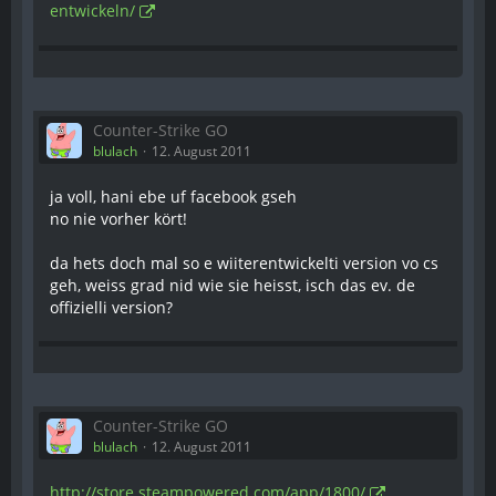
entwickeln/
Counter-Strike GO
blulach
12. August 2011
ja voll, hani ebe uf facebook gseh
no nie vorher kört!
da hets doch mal so e wiiterentwickelti version vo cs
geh, weiss grad nid wie sie heisst, isch das ev. de
offizielli version?
Counter-Strike GO
blulach
12. August 2011
http://store.steampowered.com/app/1800/