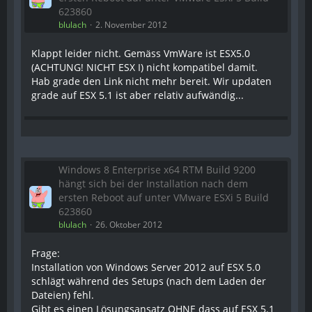
623860
blulach
2. November 2012
Klappt leider nicht. Gemäss VmWare ist ESX5.0
(ACHTUNG! NICHT ESX I) nicht kompatibel damit.
Hab grade den Link nicht mehr bereit. Wir updaten
grade auf ESX 5.1 ist aber relativ aufwändig...
Windows 8 Enterprise x64 RTM Build 9200
hängt sich bei der Installation nach dem
ersten Reboot auf unter VMware ESXi 5 Build
623860
blulach
26. Oktober 2012
Frage:
Installation von Windows Server 2012 auf ESX 5.0
schlägt während des Setups (nach dem Laden der
Dateien) fehl.
Gibt es einen Lösungsansatz OHNE dass auf ESX 5.1