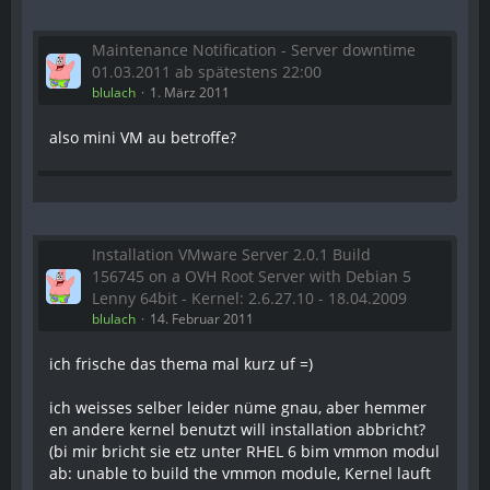
Maintenance Notification - Server downtime
01.03.2011 ab spätestens 22:00
blulach
1. März 2011
also mini VM au betroffe?
Installation VMware Server 2.0.1 Build
156745 on a OVH Root Server with Debian 5
Lenny 64bit - Kernel: 2.6.27.10 - 18.04.2009
blulach
14. Februar 2011
ich frische das thema mal kurz uf =)
ich weisses selber leider nüme gnau, aber hemmer
en andere kernel benutzt will installation abbricht?
(bi mir bricht sie etz unter RHEL 6 bim vmmon modul
ab: unable to build the vmmon module, Kernel lauft