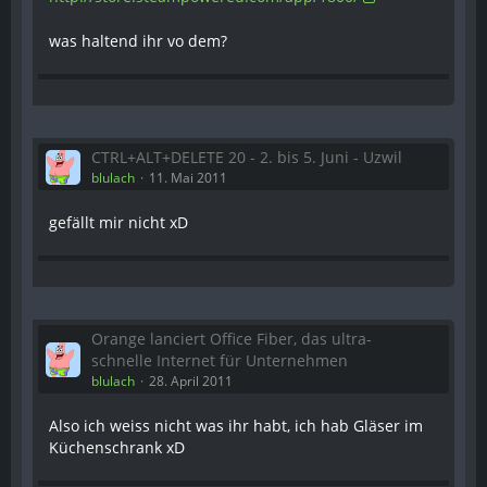
was haltend ihr vo dem?
CTRL+ALT+DELETE 20 - 2. bis 5. Juni - Uzwil
blulach
11. Mai 2011
gefällt mir nicht xD
Orange lanciert Office Fiber, das ultra-
schnelle Internet für Unternehmen
blulach
28. April 2011
Also ich weiss nicht was ihr habt, ich hab Gläser im
Küchenschrank xD