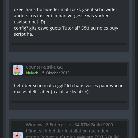
okee, hans hüt wieder mal zockt, gseht scho wider
anderst us (usser ich han vergesse wis vorher
usgtseh het :D)
config? gits eswo guets Tutorial? Sött au no es buy-
script ha.
Counter-Strike GO
blulach
5. Oktober 2013
het über scho mal zoggt? Ich hans vor es paar wuche
mal gspielt.. aber jo alai sucks biz =)
Windows 8 Enterprise x64 RTM Build 9200
hängt sich bei der Installation nach dem
ersten Reboot auf unter VMware ESXi 5 Build