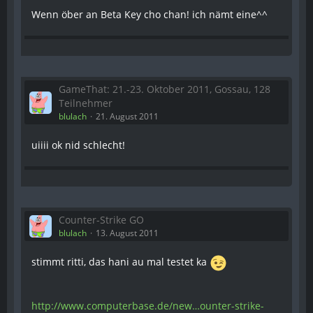
Wenn öber an Beta Key cho chan! ich nämt eine^^
GameThat: 21.-23. Oktober 2011, Gossau, 128
Teilnehmer
blulach
21. August 2011
uiiii ok nid schlecht!
Counter-Strike GO
blulach
13. August 2011
stimmt ritti, das hani au mal testet ka
http://www.computerbase.de/new…ounter-strike-