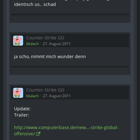
identisch us.. schad
Counter-Strike GO
blulach
27. August 2011
ja scho, nimmt mich wunder denn
Counter-Strike GO
blulach
27. August 2011
Update:
Trailer:
http://www.computerbase.de/new…-strike-global-
offensive/