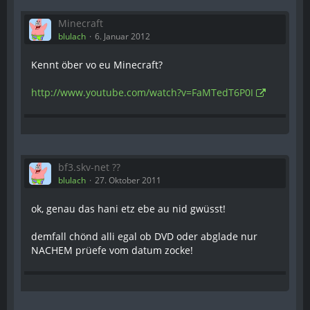
Minecraft
blulach
6. Januar 2012
Kennt öber vo eu Minecraft?
http://www.youtube.com/watch?v=FaMTedT6P0I
bf3.skv-net ??
blulach
27. Oktober 2011
ok, genau das hani etz ebe au nid gwüsst!
demfall chönd alli egal ob DVD oder abglade nur
NACHEM prüefe vom datum zocke!