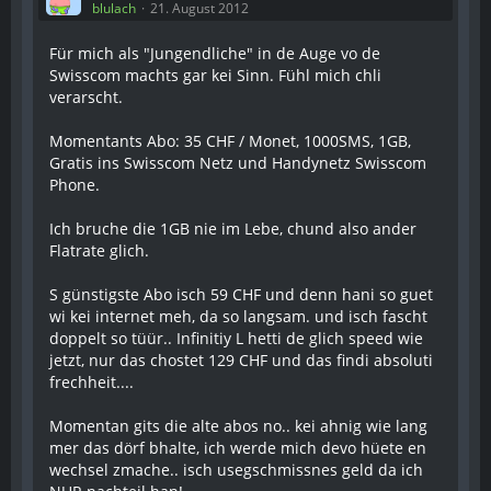
blulach
21. August 2012
Für mich als "Jungendliche" in de Auge vo de
Swisscom machts gar kei Sinn. Fühl mich chli
verarscht.
Momentants Abo: 35 CHF / Monet, 1000SMS, 1GB,
Gratis ins Swisscom Netz und Handynetz Swisscom
Phone.
Ich bruche die 1GB nie im Lebe, chund also ander
Flatrate glich.
S günstigste Abo isch 59 CHF und denn hani so guet
wi kei internet meh, da so langsam. und isch fascht
doppelt so tüür.. Infinitiy L hetti de glich speed wie
jetzt, nur das chostet 129 CHF und das findi absoluti
frechheit....
Momentan gits die alte abos no.. kei ahnig wie lang
mer das dörf bhalte, ich werde mich devo hüete en
wechsel zmache.. isch usegschmissnes geld da ich