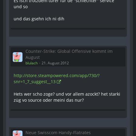
Es isch trotzdem türer für de "schlechter" service
und so
und das gsehn ich ni dih
Counter-Strike: Global Offensive kommt im
August
blulach
21. August 2012
http://store.steampowered.com/app/730/?
snr=1_7_suggest__13
Hets wer scho zoge? und vor allem azockt? het starki
züg vo source oder meini das nur?
Neue Swisscom Handy-Flatrates