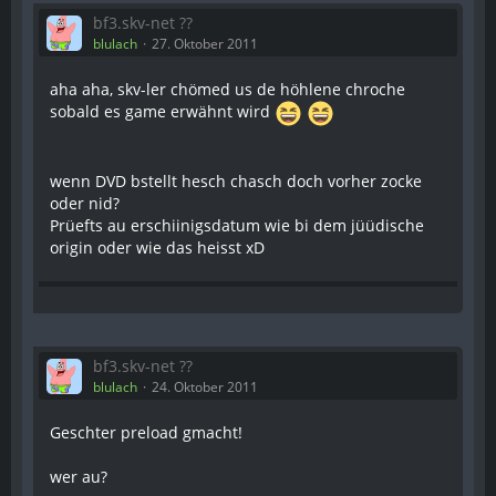
bf3.skv-net ??
blulach
27. Oktober 2011
aha aha, skv-ler chömed us de höhlene chroche
sobald es game erwähnt wird
wenn DVD bstellt hesch chasch doch vorher zocke
oder nid?
Prüefts au erschiinigsdatum wie bi dem jüüdische
origin oder wie das heisst xD
bf3.skv-net ??
blulach
24. Oktober 2011
Geschter preload gmacht!
wer au?