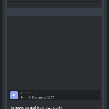
13:37?! :P
jH.
19. Dezember 2007
ja mues au mal irgendwo poste