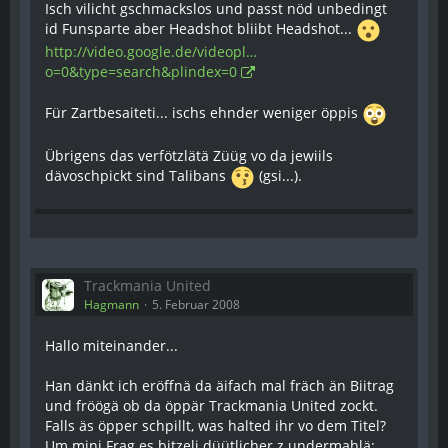
Isch vilicht gschmackslos und passt nöd unbedingt
id Funsparte aber Headshot bliibt Headshot...
http://video.google.de/videopl…
o=0&type=search&plindex=0
Für Zartbesaiteti... ischs ehnder weniger öppis
Übrigens das verfötzlätä Züüg vo da jewiils
dävoschpickt sind Talibans
(gsi...).
Trackmania United
Hagmann
5. Februar 2008
Hallo miteinander...
Han dänkt ich eröffnä da äifach mal fräch än Biitrag
und fröögä ob da öppär Trackmania United zockt.
Falls äs öpper schpillt, was halted ihr vo dem Titel?
Um mini Frag es bitzeli düütlicher z undermahlä: