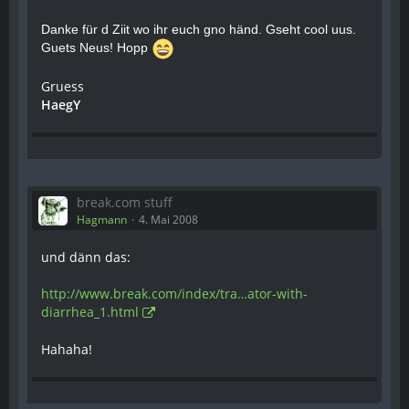
Danke für d Ziit wo ihr euch gno händ. Gseht cool uus.
Guets Neus! Hopp
Gruess
HaegY
break.com stuff
Hagmann
4. Mai 2008
und dänn das:
http://www.break.com/index/tra…ator-with-
diarrhea_1.html
Hahaha!