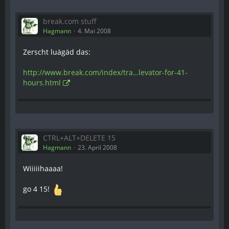
break.com stuff
Hagmann
4. Mai 2008
Zerscht luägäd das:
http://www.break.com/index/tra…levator-for-41-
hours.html
CTRL+ALT+DELETE 15
Hagmann
23. April 2008
Wiiiiihaaaa!
go 4 15!