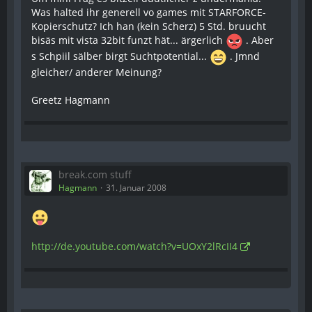
Was halted ihr generell vo games mit STARFORCE-
Kopierschutz? Ich han (kein Scherz) 5 Std. bruucht
bisäs mit vista 32bit funzt hät... ärgerlich
. Aber
s Schpiil sälber birgt Suchtpotential...
. Jmnd
gleicher/ anderer Meinung?
Greetz Hagmann
break.com stuff
Hagmann
31. Januar 2008
http://de.youtube.com/watch?v=UOxY2lRcII4