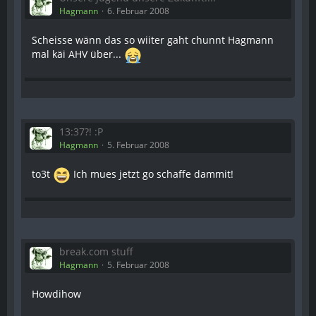
Hagmann
6. Februar 2008
Scheisse wänn das so wiiter gaht chunnt Hagmann
mal käi AHV über...
13:37?! :P
Hagmann
5. Februar 2008
to3t
Ich mues jetzt go schaffe dammit!
break.com stuff
Hagmann
5. Februar 2008
Howdihow