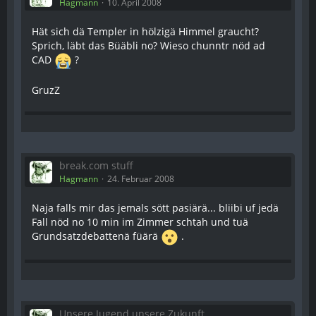
Hagmann
10. April 2008
Hät sich dä Templer in hölzigä Himmel graucht?
Sprich, läbt das Büäbli no? Wieso chunntr nöd ad
CAD
?
GruzZ
break.com stuff
Hagmann
24. Februar 2008
Naja falls mir das jemals sött pasiärä... bliibi uf jedä
Fall nöd no 10 min im Zimmer schtah und tuä
Grundsatzdebattenä füärä
.
Unsere Jugend unsere Zukunft....