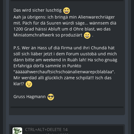
Das wird sicher luschtig
Aah ja übrigens: ich bringä min Alienwarechriäger
mit. Päch für dä Suuren würdi säge... wännsem diä
1200 Grad häissi Abluft um d Ohre blast, wo das
Miniatomchraftwerk so produziärt
.
P.S. Wer än Hass uf diä Firma und ihri Chundä hät
söll sich liäber jetzt i dem Forum uustobä und mich
dänn bitte am weekend in Ruäh lah! Ha scho gnuäg
Erfahrigä dörfä sammle in Punkto
"ääääähwerchauftsichschoänalienwarepcblablaa".
Mir werdäd alli glücklich zäme schpilä!!! Isch das
klar!?
Gruss Hagmann
CTRL+ALT+DELETE 14