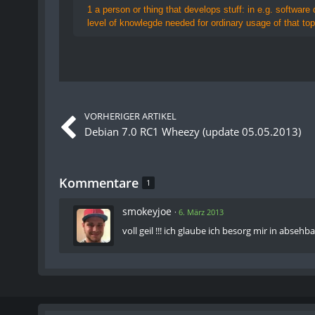
1 a person or thing that develops stuff: in e.g. softwar
level of knowlegde needed for ordinary usage of that top
VORHERIGER ARTIKEL
Debian 7.0 RC1 Wheezy (update 05.05.2013)
Kommentare
1
smokeyjoe
6. März 2013
voll geil !!! ich glaube ich besorg mir in absehba