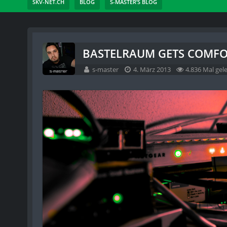
SKV-NET.CH
BLOG
S-MASTER’S BLOG
BASTELRAUM GETS COMF
s-master
4. März 2013
4.836 Mal gel