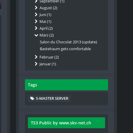
September (1)
August (2)
Juni (1)
Mai (1)
April (2)
März (2)
Salon du Chocolat 2013 (update)
Bastelraum gets comfortable
Februar (2)
Januar (1)
Tags
S-MASTER SERVER
TS3 Public by www.skv-net.ch