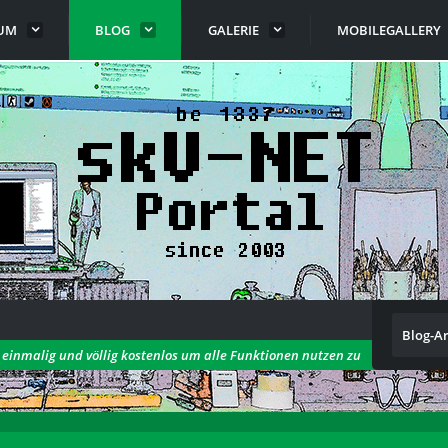
UM
BLOG
GALERIE
MOBILEGALLERY
Blog-Ar
h einmalig und völlig kostenlos um alle Funktionen nutzen zu