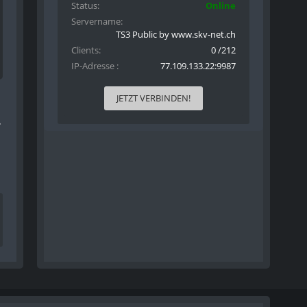
Status
Online
Servername
TS3 Public by www.skv-net.ch
Clients
0 /212
IP-Adresse
77.109.133.22:9987
JETZT VERBINDEN!