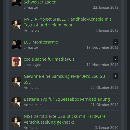
Schweizer Läden
s-master
22. Januar 2013
NVIDIA Project SHIELD Handheld-Konsole mit
Tegra 4 und vielem mehr
rittmeister
7. Januar 2013
LCD Monitorarme
7
s-master
18. Dezember 2012
coole sache für mediaPC's
2
smokeyjoe
15. November 2012
Gewinne eine Samsung PM840Pro 256 GB
1
SSD!
rittmeister
29. Oktober 2012
Batterie Typ für Squeezebox Fernbedienung
rittmeister
21. Oktober 2012
NIST-zertifizierte USB-Sticks mit Hardware-
Verschlüsselung geknackt
rittmeister
5. Januar 2010