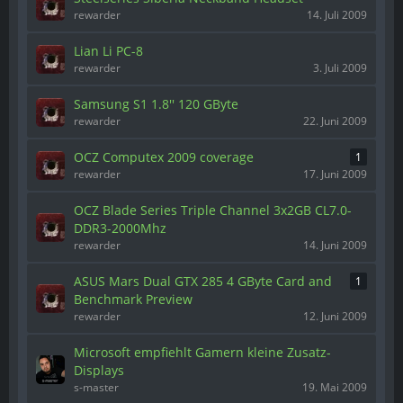
rewarder
14. Juli 2009
Lian Li PC-8
rewarder
3. Juli 2009
Samsung S1 1.8'' 120 GByte
rewarder
22. Juni 2009
OCZ Computex 2009 coverage
1
rewarder
17. Juni 2009
OCZ Blade Series Triple Channel 3x2GB CL7.0-
DDR3-2000Mhz
rewarder
14. Juni 2009
ASUS Mars Dual GTX 285 4 GByte Card and
1
Benchmark Preview
rewarder
12. Juni 2009
Microsoft empfiehlt Gamern kleine Zusatz-
Displays
s-master
19. Mai 2009