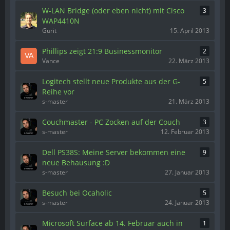
W-LAN Bridge (oder eben nicht) mit Cisco
3
WAP4410N
Gurit
15. April 2013
Phillips zeigt 21:9 Businessmonitor
2
Vance
22. März 2013
Logitech stellt neue Produkte aus der G-
5
Reihe vor
s-master
21. März 2013
Couchmaster - PC Zocken auf der Couch
3
s-master
12. Februar 2013
Dell PS38S: Meine Server bekommen eine
9
neue Behausung :D
s-master
27. Januar 2013
Besuch bei Ocaholic
5
s-master
24. Januar 2013
Microsoft Surface ab 14. Februar auch in
1