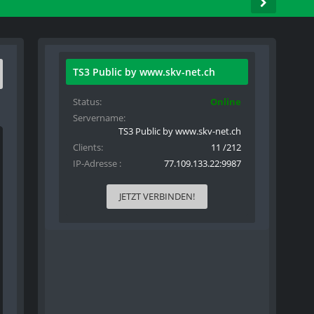
TS3 Public by www.skv-net.ch
Status
Online
Servername
TS3 Public by www.skv-net.ch
Clients
11 /212
IP-Adresse
77.109.133.22:9987
JETZT VERBINDEN!