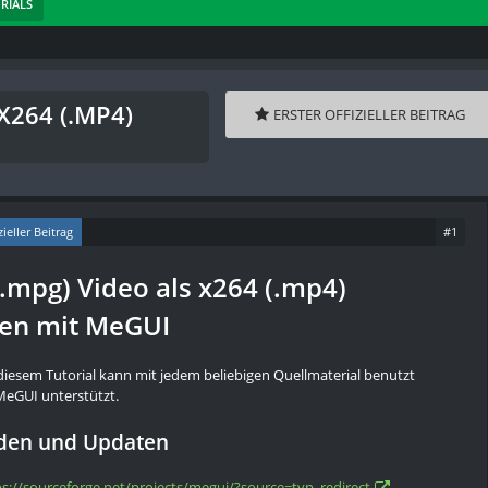
RIALS
X264 (.MP4)
ERSTER OFFIZIELLER BEITRAG
zieller Beitrag
#1
.mpg) Video als x264 (.mp4)
en mit MeGUI
diesem Tutorial kann mit jedem beliebigen Quellmaterial benutzt
eGUI unterstützt.
den und Updaten
ps://sourceforge.net/projects/megui/?source=typ_redirect