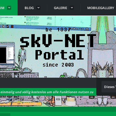
UM
BLOG
GALERIE
MOBILEGALLERY
Dieses
h einmalig und völlig kostenlos um alle Funktionen nutzen zu