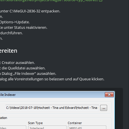
unter C:\MeGUI-2836-32 entpacken.
n.
Options->Update.
 unter Status reaktivieren.
 durchführen.
n.
ereiten
t Creator auswählen.
 die Quelldatei auswählen.
Dialog „File Indexer“ auswählen.
ialog alle Voreinstellungen so belassen und auf Queue klicken.