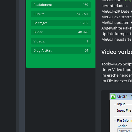
Reaktionen
160
herunterladen.
MeGUI-ZIP Datei 
Punkte
841.975
MeGUI.exe starte
MeGUI updaten: 
Beiträge
1.705
Abgewählte Pakete
Bilder
40.976
Update komplett
MeGUI neustarte
Videos
1
Blog-Artikel
54
Video vorb
Tools-->AVS Scrip
Unter Video Input
Im erscheinenden 
Im File Indexer D