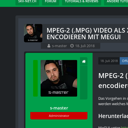
SKV-NET.CH
FORUM
TUTORIALS & REVIEWS
ANDERE TUTO
MPEG-2 (.MPG) VIDEO ALS 
ENCODIEREN MIT MEGUI
s-master
18. Juli 2018
18. Juli 2018
Offi
MPEG-2 (
encodier
Das Vorgehen in 
werden welches M
s-master
Herunterla
Administrator
MeGUI unter
htt