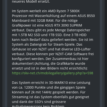
neueres Modell ersetzt.
Im System werkelt ein AMD Ryzen 7 5800X
Prozessor mit Wasserkühlung auf einem ASUS B550
Mainboard mit 32GB RAM. Für die nötige
Grafikpower ist eine ASUS RTX 3090 SUPRIM
verbaut. Dazu gibt es jede Menge Datenspeicher
mit 1.5TB M2 SSD und 1TB SSD. Eine 3 TB HDD
kann nach Bedarf dazu geliefert werden. Sie ist im
System als Datengrab für Steam-Spiele. Das
Gehäuse ist von NZXT und hat diverse LED-Lüfter
verbaut. Diese können per NZXT-CAM Software frei
konfiguriert werden. Der Zusammenbau ist hier
dokumentiert (Achtung, die Grafikkarte wurde
ersetzt und ist in den Bildern nicht ersichtlich):
https://skv-net.ch/mobilegallery/gallery.php?a=598
Das System erreicht in 3D-MARK10 eine Leistung
von ca. 12000 Punkte und die gängigen Spiele
können auf 2k mit 144Hz gespielt werden. Für
Streaming ist das System ebenfalls gut geeignet
und dank der SSD's sind grössere
Aufnahmesessions kein Problem.