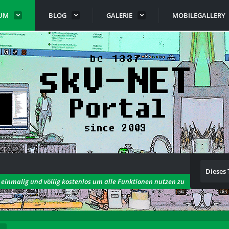
UM
BLOG
GALERIE
MOBILEGALLERY
Dieses
h einmalig und völlig kostenlos um alle Funktionen nutzen zu