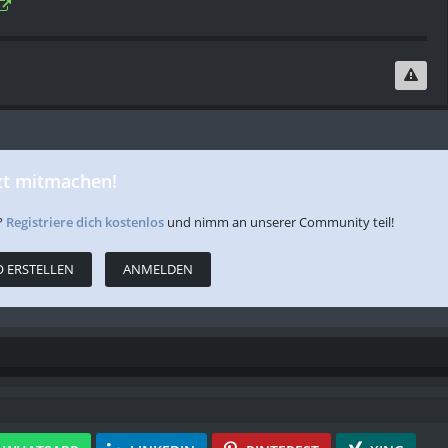
zt mitmachen!
?
Registriere dich kostenlos
und nimm an unserer Community teil!
 ERSTELLEN
ANMELDEN