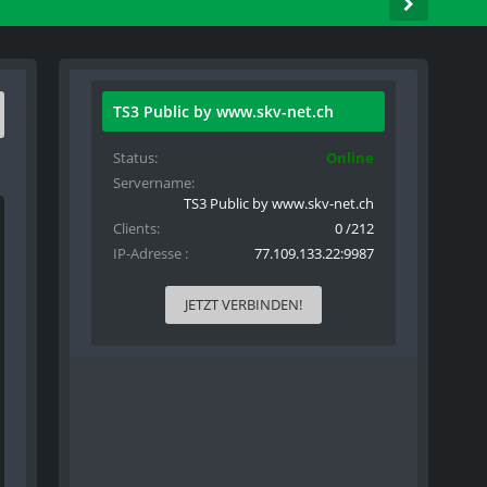
TS3 Public by www.skv-net.ch
Status
Online
Servername
TS3 Public by www.skv-net.ch
Clients
0 /212
IP-Adresse
77.109.133.22:9987
JETZT VERBINDEN!