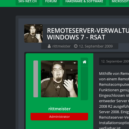
SKV-NET.CH
FORUM
HARDWARE & SOFTWARE
MICROSOF
REMOTESERVER-VERWALT
WINDOWS 7 - RSAT
rittmeister
12. September 2009
12. September 200
Mithilfe von Rem
von einem Remote
Remotecomputern 
Funktionen genüg
Eingeschlossen i
entweder Server 
2008 R2 ausgefüh
rittmeister
Server 2008. Ein
Administrator
Remoteserver-Ver
Installationsopt
verfügbar ist.