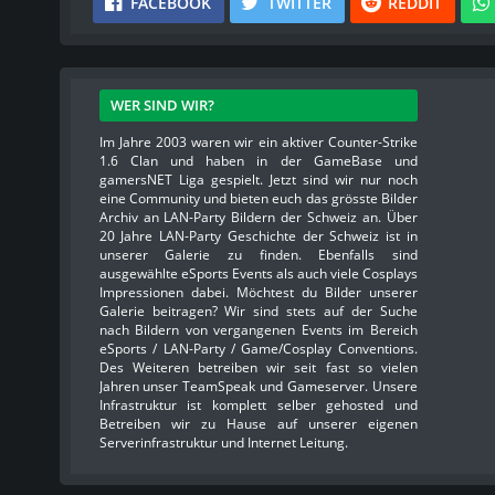
FACEBOOK
TWITTER
REDDIT
WER SIND WIR?
Im Jahre 2003 waren wir ein aktiver Counter-Strike
1.6 Clan und haben in der GameBase und
gamersNET Liga gespielt. Jetzt sind wir nur noch
eine Community und bieten euch das grösste Bilder
Archiv an LAN-Party Bildern der Schweiz an. Über
20 Jahre LAN-Party Geschichte der Schweiz ist in
unserer Galerie zu finden. Ebenfalls sind
ausgewählte eSports Events als auch viele Cosplays
Impressionen dabei. Möchtest du Bilder unserer
Galerie beitragen? Wir sind stets auf der Suche
nach Bildern von vergangenen Events im Bereich
eSports / LAN-Party / Game/Cosplay Conventions.
Des Weiteren betreiben wir seit fast so vielen
Jahren unser TeamSpeak und Gameserver. Unsere
Infrastruktur ist komplett selber gehosted und
Betreiben wir zu Hause auf unserer eigenen
Serverinfrastruktur und Internet Leitung.