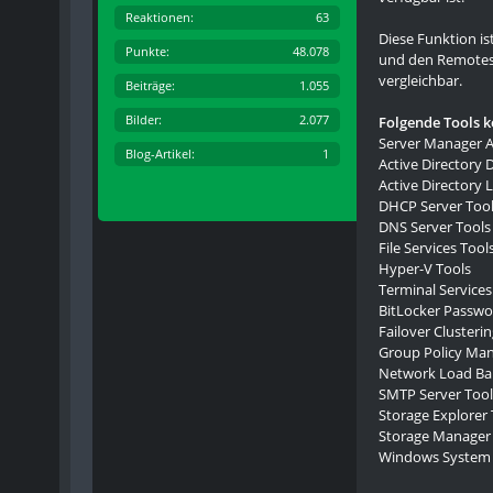
Reaktionen
63
Diese Funktion i
Punkte
48.078
und den Remotese
vergleichbar.
Beiträge
1.055
Bilder
2.077
Folgende Tools 
Server Manager Ac
Blog-Artikel
1
Active Directory 
Active Directory 
DHCP Server Too
DNS Server Tools
File Services Tool
Hyper-V Tools
Terminal Services
BitLocker Passwo
Failover Clusteri
Group Policy Ma
Network Load Bal
SMTP Server Tool
Storage Explorer 
Storage Manager 
Windows System 