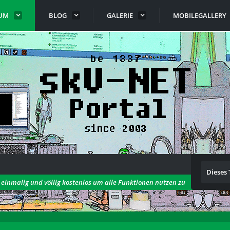
UM
BLOG
GALERIE
MOBILEGALLERY
Dieses
h einmalig und völlig kostenlos um alle Funktionen nutzen zu