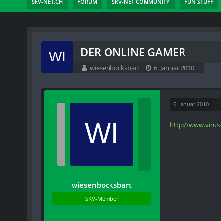
SKV-NET.CH
FORUM
SKV-NET COMMUNITY
FUN STUFF
DER ONLINE GAMER
wiesenbocksbart
6. Januar 2010
6. Januar 2010
http://www.virus
wiesenbocksbart
SKV-Member