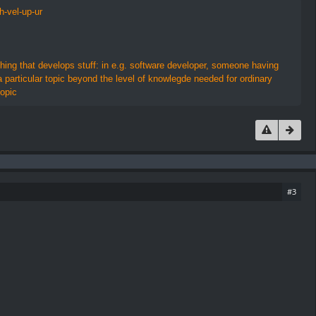
h-vel-up-ur
thing that develops stuff: in e.g. software developer, someone having
 particular topic beyond the level of knowlegde needed for ordinary
topic
#3