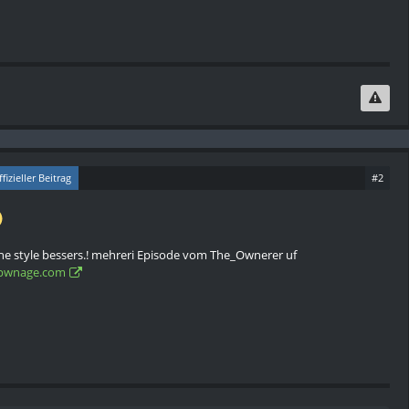
fizieller Beitrag
#2
iche style bessers.! mehreri Episode vom The_Ownerer uf
epwnage.com