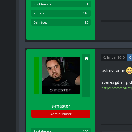
Reaktionen
1
Punkte
116
Beiträge
15
6. Januar 2010
Of
isch no funny
aber es git im gl
http://www.pur
s-master
Administrator
Reaktionen
160