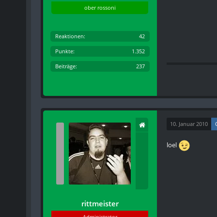
ober rossoni
Reaktionen
42
Punkte
1.352
Beiträge
237
10. Januar 2010
loel
rittmeister
Administrator