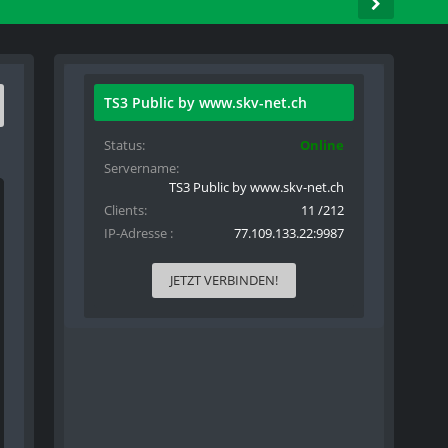
TS3 Public by www.skv-net.ch
Status
Online
Servername
TS3 Public by www.skv-net.ch
Clients
11 /212
IP-Adresse
77.109.133.22:9987
JETZT VERBINDEN!