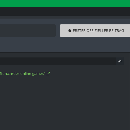
ERSTER OFFIZIELLER BEITRAG
#1
4fun.ch/der-online-gamer/