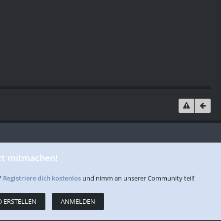
zt mitmachen!
?
Registriere dich kostenlos
und nimm an unserer Community teil!
 ERSTELLEN
ANMELDEN