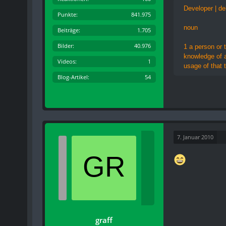
Developer | de
Punkte
841.975
noun
Beiträge
1.705
Bilder
40.976
1 a person or 
knowledge of a
Videos
1
usage of that 
Blog-Artikel
54
7. Januar 2010
graff