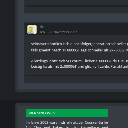
sli?!
Teo
21. November 2007
selbstverständlich isch d'nachfolgergeneration schneller
falls gmeint hesch 1x 8800GT segi schneller als 2x7800GTX,
Allerdings lohnt sich SLI chum... lieber ei 8800GT dri tue
Leistig ha als mit 2x8800GT und gliich vill zahle. Für aktuel
WER SIND WIR?
Im Jahre 2003 waren wir ein aktiver Counter-Strike
1.6 Clan und haben in der GameBase und