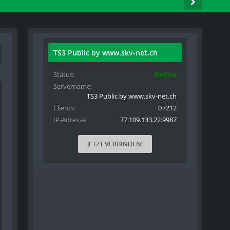
TS3 Public by www.skv-net.ch
Status
Online
Servername
TS3 Public by www.skv-net.ch
Clients
0 /212
IP-Adresse
77.109.133.22:9987
JETZT VERBINDEN!