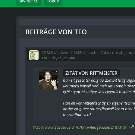
SKV-NET.CH
FORUM
BEITRÄGE VON TEO
25 MBit/s down 2.5MBit/s up bei Cablecom ab Janua
Teo
19. Januar 2008
ZITAT VON RITTMEISTER
han sit geschter obig au 25mbit leitig ufgs
Rounter/Firewall nöd meh als 15mbit über 
grät sogar bi sottige wos eigentlich söttet 
Han eh vor mittelfrischtig en eigene Rech
ander en guete router/firewall kennt bzw.
no zahlbar isch?
http://www.studerus.ch/d/knowledgebase/2187.html