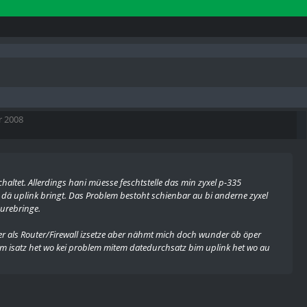
r 2008
chaltet. Allerdings hani müesse feschtstelle das min zyxel p-335
dä uplink bringt. Das Problem bestoht schienbar au bi anderne zyxel
durebringe.
ner als Router/Firewall izsetze aber nähmt mich doch wunder öb öper
 im isatz het wo kei problem mitem datedurchsatz bim uplink het wo au