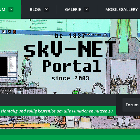
UM
BLOG
GALERIE
MOBILEGALLERY
Forum
h einmalig und völlig kostenlos um alle Funktionen nutzen zu