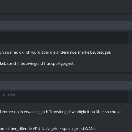
isch zwar au ok, ich würd aber die andere zwei marke bevorzuge).
ckel, sprich nöd zwingend transportgeignet.
ntransfer
 immer no in etwa die gliich Transfergschwindigkeit ha über so churzi
desübergriifende VPN-Netz geh -> sprich grossi WANs.