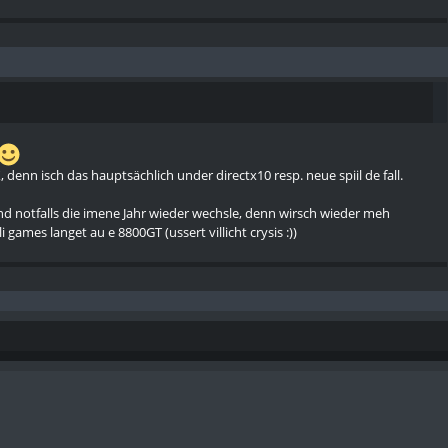
 denn isch das hauptsächlich under directx10 resp. neue spiil de fall.
 und notfalls die imene Jahr wieder wechsle, denn wirsch wieder meh
li games langet au e 8800GT (ussert villicht crysis :))