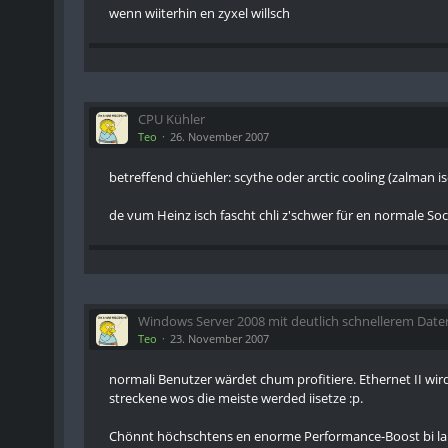
wenn wiiterhin en zyxel willsch
CPU Kühler
Teo
26. November 2007
betreffend chüehler: scythe oder arctic cooling (zalman 
de vum Heinz isch fascht chli z'schwer für en normale So
Windows Server 2008 mit deutlich schnellerem Date
Teo
23. November 2007
normali Benutzer wärdet chum profitiere. Ethernet II wird
streckene wos die meiste werded iisetze :p.
Chönnt höchschtens en enorme Performance-Boost bi lan