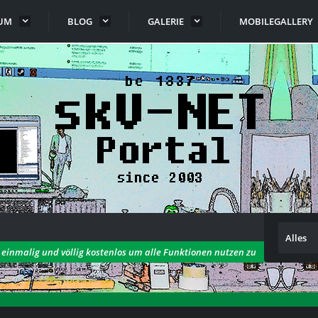
UM
BLOG
GALERIE
MOBILEGALLERY
Alles
h einmalig und völlig kostenlos um alle Funktionen nutzen zu