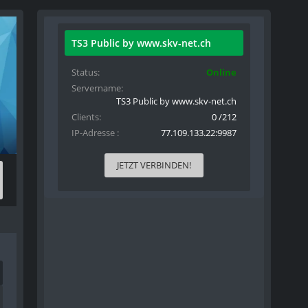
TS3 Public by www.skv-net.ch
Status
Online
Servername
TS3 Public by www.skv-net.ch
Clients
0 /212
IP-Adresse
77.109.133.22:9987
JETZT VERBINDEN!