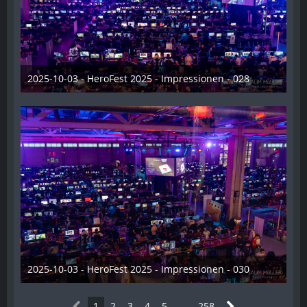
2025-10-03 - HeroFest 2025 - Impressionen - 028
21. Oktober 2025
2025-10-03 - HeroFest 2025 - Impressionen - 030
21. Oktober 2025
1
2
3
4
5
…
258