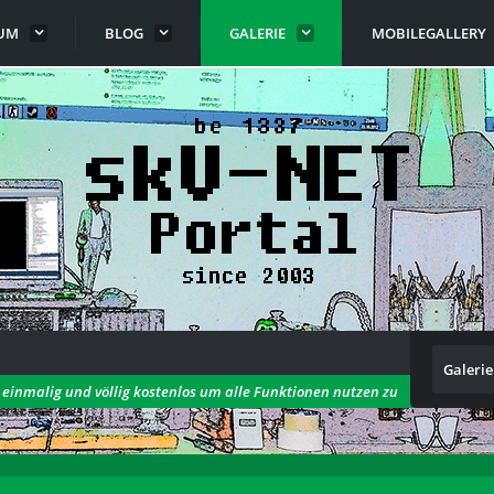
UM
BLOG
GALERIE
MOBILEGALLERY
Galerie
h einmalig und völlig kostenlos um alle Funktionen nutzen zu