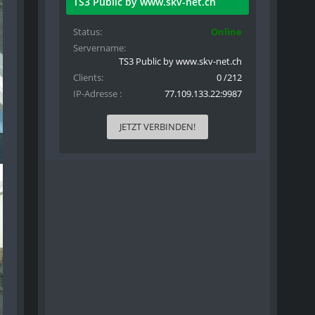
TS3 Public by www.skv-net.ch
Status
Online
Servername
TS3 Public by www.skv-net.ch
Clients
0 /212
IP-Adresse
77.109.133.22:9987
JETZT VERBINDEN!
) - 162