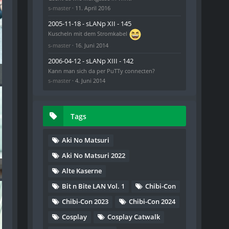
s-master
11. April 2016
2005-11-18 - sLANp XII - 145
Kuscheln mit dem Stromkabel
s-master
16. Juni 2014
2006-04-12 - sLANp XIII - 142
Kann man sich da per PuTTy connecten?
) - 150
s-master
4. Juni 2014
Tags
Aki No Matsuri
Aki No Matsuri 2022
) - 153
Alte Kaserne
Bit n Bite LAN Vol. 1
Chibi-Con
Chibi-Con 2023
Chibi-Con 2024
Cosplay
Cosplay Catwalk