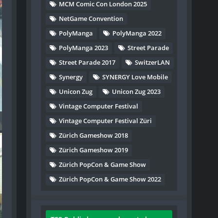
MCM Comic Con London 2025
NetGame Convention
PolyManga
PolyManga 2022
PolyManga 2023
Street Parade
Street Parade 2017
SwitzerLAN
Synergy
SYNERGY Love Mobile
Unicon Zug
Unicon Zug 2023
Vintage Computer Festival
Vintage Computer Festival Züri
) - 159
Zürich Gameshow 2018
Zürich Gameshow 2019
Zürich PopCon & Game Show
Zürich PopCon & Game Show 2022