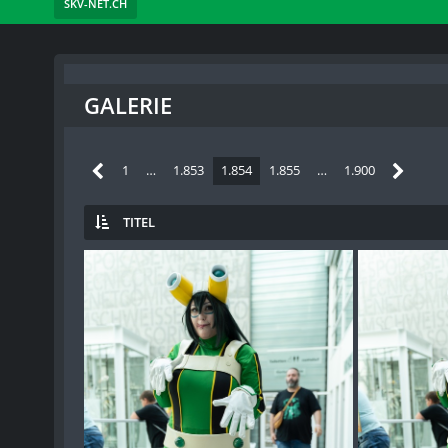
SKV-NET.CH
GALERIE
1
…
1.853
1.854
1.855
…
1.900
TITEL