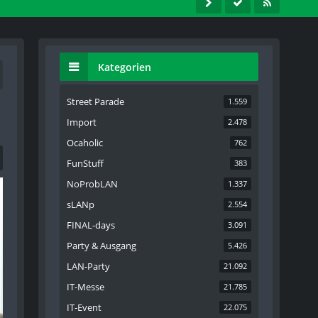
Kategorien
Street Parade
1.559
Import
2.478
Ocaholic
762
FunStuff
383
NoProbLAN
1.337
sLANp
2.554
FINAL-days
3.091
Party & Ausgang
5.426
LAN-Party
21.092
IT-Messe
21.785
IT-Event
22.075