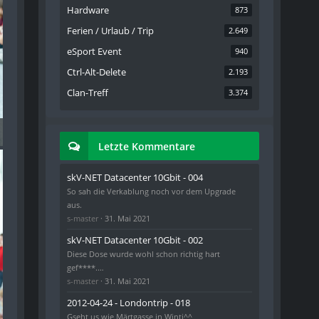
Hardware
873
Ferien / Urlaub / Trip
2.649
eSport Event
940
Ctrl-Alt-Delete
2.193
Clan-Treff
3.374
) - 147
Letzte Kommentare
skV-NET Datacenter 10Gbit - 004
So sah die Verkablung noch vor dem Upgrade
aus.
s-master
31. Mai 2021
skV-NET Datacenter 10Gbit - 002
Diese Dose wurde wohl schon richtig hart
gef****.…
s-master
31. Mai 2021
2012-04-24 - Londontrip - 018
Gseht us wie Märtgasse in Winti^^