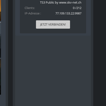
TS3 Public by www.skv-net.ch
Clients
0 /212
IP-Adresse
77.109.133.22:9987
JETZT VERBINDEN!