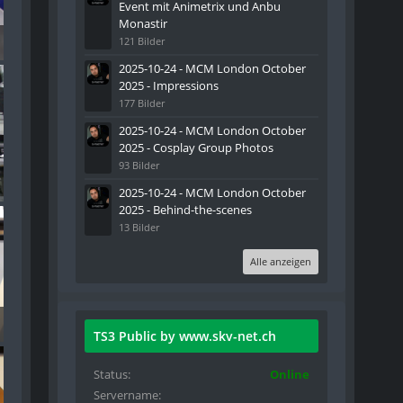
Event mit Animetrix und Anbu
Monastir
121 Bilder
2025-10-24 - MCM London October
2025 - Impressions
177 Bilder
2025-10-24 - MCM London October
2025 - Cosplay Group Photos
93 Bilder
2025-10-24 - MCM London October
2025 - Behind-the-scenes
13 Bilder
Alle anzeigen
TS3 Public by www.skv-net.ch
Status
Online
Servername