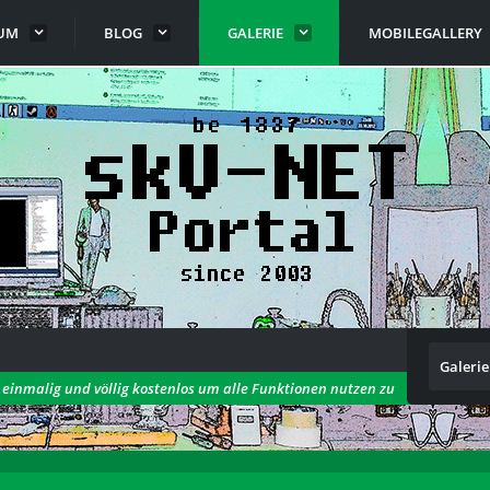
UM
BLOG
GALERIE
MOBILEGALLERY
Galerie
h einmalig und völlig kostenlos um alle Funktionen nutzen zu