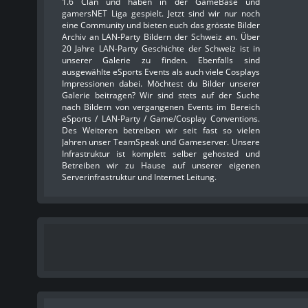
1.6 Clan und haben in der GameBase und
gamersNET Liga gespielt. Jetzt sind wir nur noch
eine Community und bieten euch das grösste Bilder
Archiv an LAN-Party Bildern der Schweiz an. Über
20 Jahre LAN-Party Geschichte der Schweiz ist in
unserer Galerie zu finden. Ebenfalls sind
ausgewählte eSports Events als auch viele Cosplays
Impressionen dabei. Möchtest du Bilder unserer
Galerie beitragen? Wir sind stets auf der Suche
nach Bildern von vergangenen Events im Bereich
eSports / LAN-Party / Game/Cosplay Conventions.
Des Weiteren betreiben wir seit fast so vielen
Jahren unser TeamSpeak und Gameserver. Unsere
Infrastruktur ist komplett selber gehosted und
Betreiben wir zu Hause auf unserer eigenen
Serverinfrastruktur und Internet Leitung.