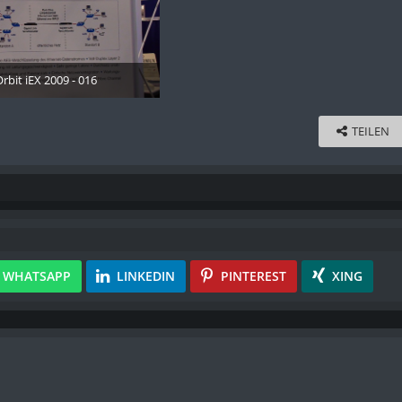
rbit iEX 2009 - 016
Dezember 2012
TEILEN
WHATSAPP
LINKEDIN
PINTEREST
XING