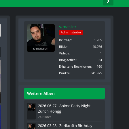
s-master
Administrator
Beiträge
1.705
Bilder
40.976
Videos
1
Blog-Artikel
54
Erhaltene Reaktionen
160
Punkte
841.975
Weitere Alben
2026-06-27 - Anime Party Night
Zürich Höngg
24 Bilder
2026-03-28 - Zuriko 4th Birthday