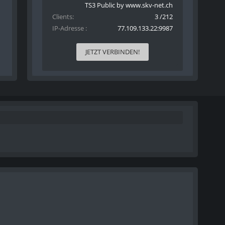
TS3 Public by www.skv-net.ch
Clients
3 /212
IP-Adresse
77.109.133.22:9987
JETZT VERBINDEN!