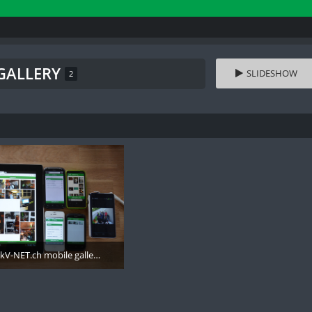
 GALLERY
SLIDESHOW
2
skV-NET.ch mobile gallery - 002
Mai 2013