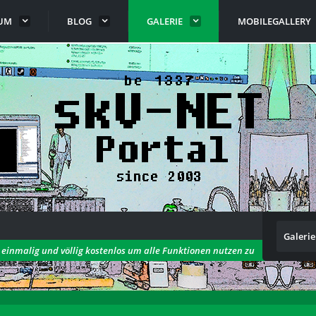
UM
BLOG
GALERIE
MOBILEGALLERY
Galerie
h einmalig und völlig kostenlos um alle Funktionen nutzen zu