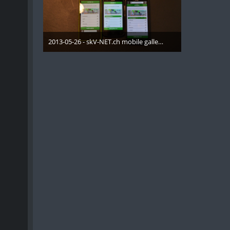
2013-05-26 - skV-NET.ch mobile gallery - 001
26. Mai 2013