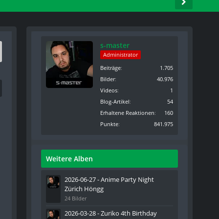
s-master
Administrator
Beiträge
1.705
Bilder
40.976
Videos
1
Blog-Artikel
54
Erhaltene Reaktionen
160
Punkte
841.975
Weitere Alben
2026-06-27 - Anime Party Night
Zürich Höngg
24 Bilder
2026-03-28 - Zuriko 4th Birthday