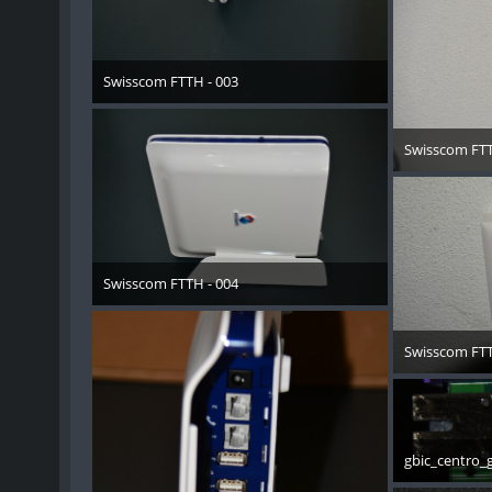
Swisscom FTTH - 003
15. November 2013
Swisscom FTT
15. 
Swisscom FTTH - 004
15. November 2013
Swisscom FTT
15. 
gbic_centro_
9. D