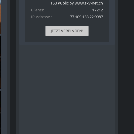
TS3 Public by www.skv-net.ch
Clients
1 /212
IP-Adresse
77.109.133.22:9987
01
JETZT VERBINDEN!
02