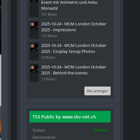
Event mit Animetrix und Anbu
Monastir
121 Bilder
2025-10-24 - MCM London October
2025 - Impressions
177 Bilder
2025-10-24 - MCM London October
2025 - Cosplay Group Photos
93 Bilder
2025-10-24 - MCM London October
2025 - Behind-the-scenes
13 Bilder
Alle anzeigen
TS3 Public by www.skv-net.ch
Status
Online
Servername