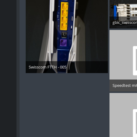
gbic_swissco
9. D
Swisscom FTTH - 005
15. November 2013
Speedtest mi
18. 