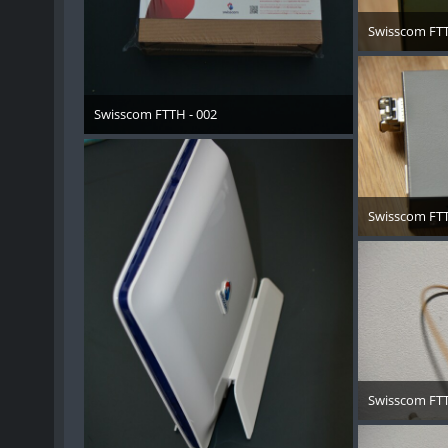
Swisscom FTT
15. 
Swisscom FTTH - 002
15. November 2013
Swisscom FTT
15. 
Swisscom FTT
15. 