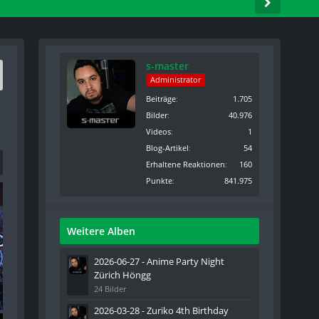
s-master
Administrator
Beiträge
1.705
Bilder
40.976
Videos
1
Blog-Artikel
54
Erhaltene Reaktionen
160
Punkte
841.975
Weitere Alben
2026-06-27 - Anime Party Night
Zürich Höngg
24 Bilder
2026-03-28 - Zuriko 4th Birthday