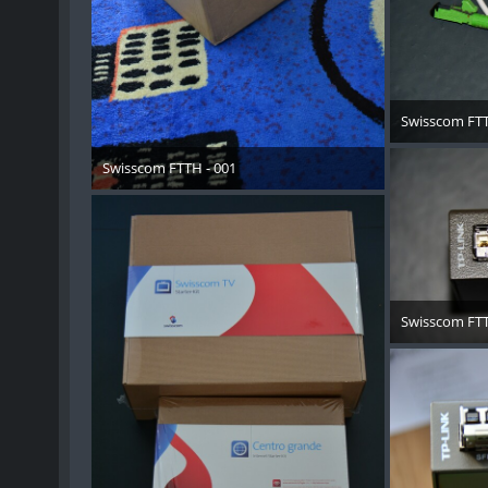
Swisscom FTT
15. 
Swisscom FTTH - 001
15. November 2013
Swisscom FTT
15. 