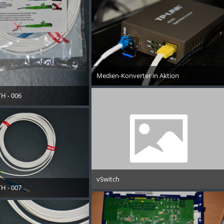
Medien-Konverter in Aktion
10. Januar 2014
H - 006
November 2013
vSwitch
H - 007
10. Januar 2014
November 2013