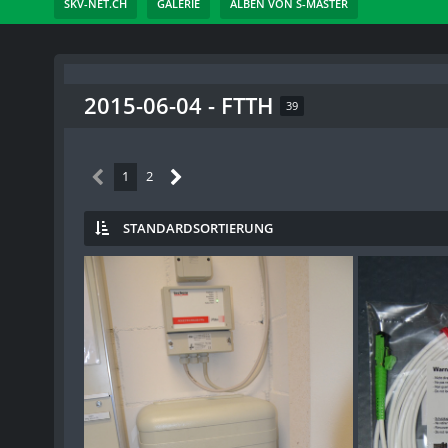
SKV-NET.CH
GALERIE
ALBEN VON S-MASTER
2015-06-04 - FTTH
39
1
2
STANDARDSORTIERUNG