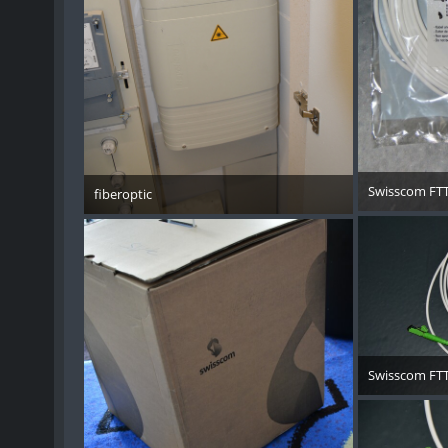
Swisscom FTT
fiberoptic
15. 
15. November 2013
Swisscom FTT
15. 