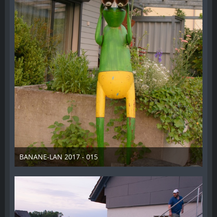
BANANE-LAN 2017 - 015
11. Juni 2017