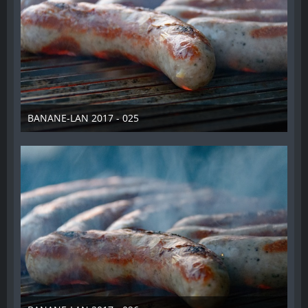
BANANE-LAN 2017 - 025
11. Juni 2017