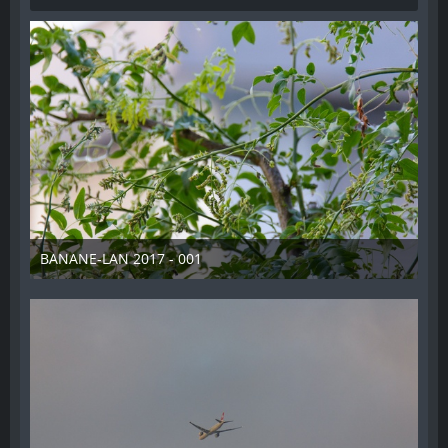
BANANE-LAN 2017 - 001
11. Juni 2017