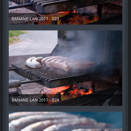
BANANE-LAN 2017 - 023
11. Juni 2017
BANANE-LAN 2017 - 024
11. Juni 2017