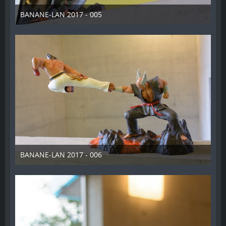
BANANE-LAN 2017 - 005
11. Juni 2017
BANANE-LAN 2017 - 006
11. Juni 2017