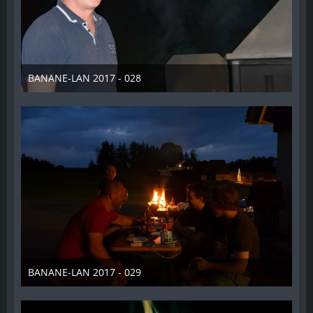
BANANE-LAN 2017 - 028
11. Juni 2017
BANANE-LAN 2017 - 029
11. Juni 2017