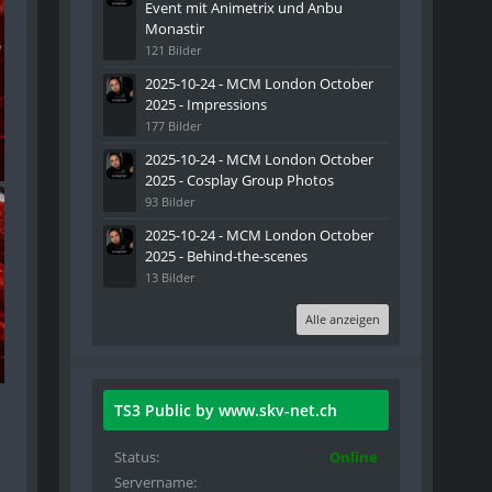
Event mit Animetrix und Anbu
Monastir
121 Bilder
2025-10-24 - MCM London October
2025 - Impressions
177 Bilder
2025-10-24 - MCM London October
2025 - Cosplay Group Photos
93 Bilder
2025-10-24 - MCM London October
2025 - Behind-the-scenes
13 Bilder
Alle anzeigen
TS3 Public by www.skv-net.ch
Status
Online
Servername