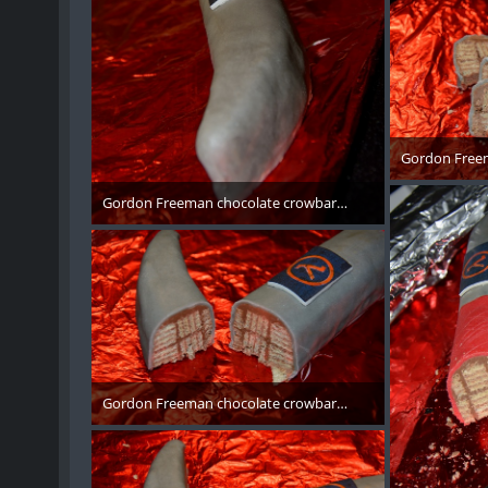
Gordon Freem
10. 
Gordon Freeman chocolate crowbar - 001
10. November 2017
Gordon Freeman chocolate crowbar - 002
10. November 2017