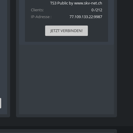
TS3 Public by www.skv-net.ch
Clients
0 /212
IP-Adresse
77.109.133.22:9987
JETZT VERBINDEN!