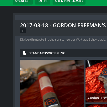
SKV-NET.CH
GALERIE
ALBEN VON S-MASTER
2017-03-18 - GORDON FREEMAN'
11
Die berühmteste Brecheisenstange der Welt aus Schokolade, 
STANDARDSORTIERUNG
Gordon Freem
10. 