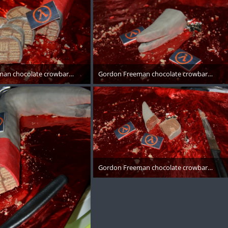
an chocolate crowbar - 006
Gordon Freeman chocolate crowbar - 010
November 2017
10. November 2017
Gordon Freeman chocolate crowbar - 011
10. November 2017