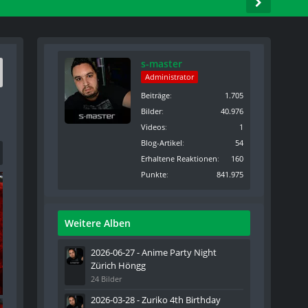
s-master
Administrator
Beiträge
1.705
Bilder
40.976
Videos
1
Blog-Artikel
54
Erhaltene Reaktionen
160
Punkte
841.975
Weitere Alben
2026-06-27 - Anime Party Night
Zürich Höngg
24 Bilder
2026-03-28 - Zuriko 4th Birthday