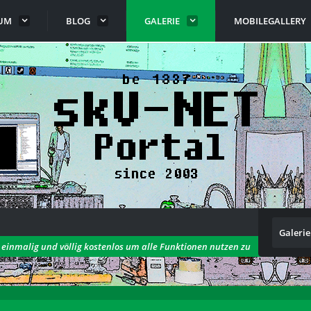
UM
BLOG
GALERIE
MOBILEGALLERY
Galerie
h einmalig und völlig kostenlos um alle Funktionen nutzen zu