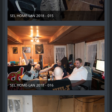
SEL HOME-LAN 2018 - 015
10. Mai 2018
SEL HOME-LAN 2018 - 016
10. Mai 2018