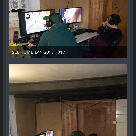
SEL HOME-LAN 2018 - 017
10. Mai 2018