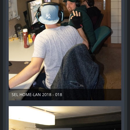
SEL HOME-LAN 2018 - 018
10. Mai 2018