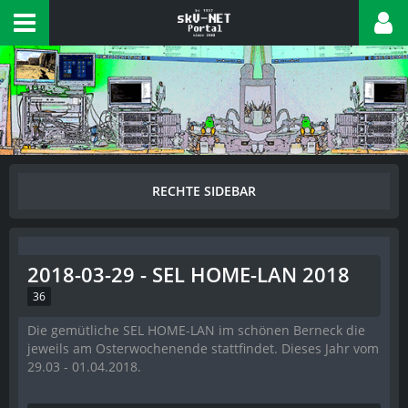
2018-03-29 - SEL HOME-LAN 2018
36
Die gemütliche SEL HOME-LAN im schönen Berneck die
jeweils am Osterwochenende stattfindet. Dieses Jahr vom
29.03 - 01.04.2018.