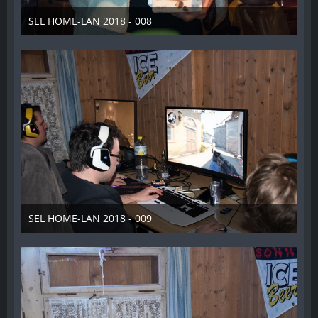
SEL HOME-LAN 2018 - 008
10. Mai 2018
SEL HOME-LAN 2018 - 009
10. Mai 2018