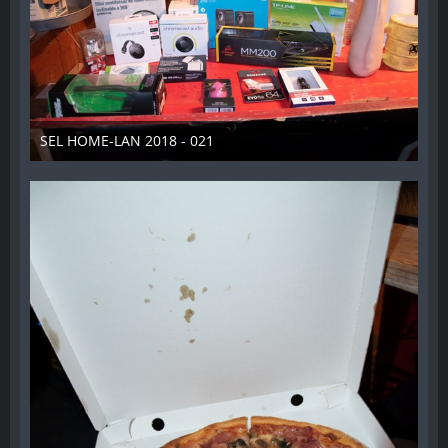
SEL HOME-LAN 2018 - 021
10. Mai 2018