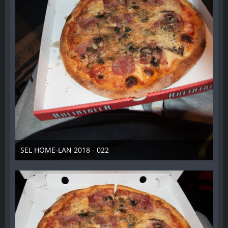
SEL HOME-LAN 2018 - 022
10. Mai 2018