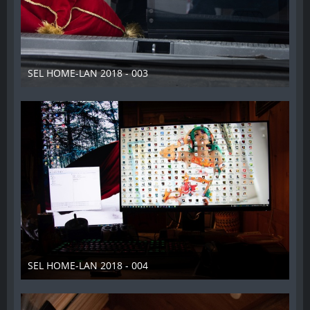
SEL HOME-LAN 2018 - 003
10. Mai 2018
SEL HOME-LAN 2018 - 004
10. Mai 2018