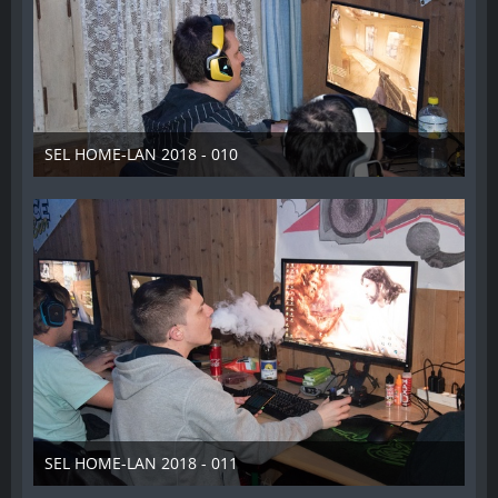
SEL HOME-LAN 2018 - 010
10. Mai 2018
SEL HOME-LAN 2018 - 011
10. Mai 2018