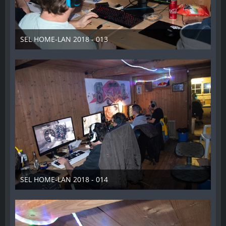
SEL HOME-LAN 2018 - 013
10. Mai 2018
SEL HOME-LAN 2018 - 014
10. Mai 2018