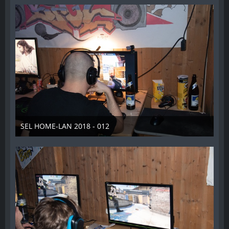
SEL HOME-LAN 2018 - 012
10. Mai 2018