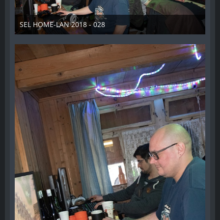
SEL HOME-LAN 2018 - 028
10. Mai 2018