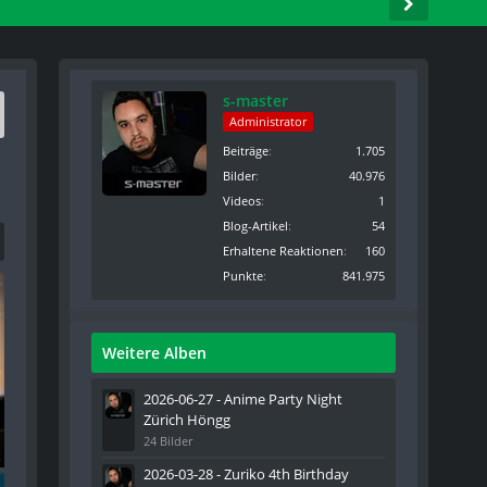
s-master
Administrator
Beiträge
1.705
Bilder
40.976
Videos
1
Blog-Artikel
54
Erhaltene Reaktionen
160
Punkte
841.975
Weitere Alben
2026-06-27 - Anime Party Night
Zürich Höngg
24 Bilder
n - 020
2026-03-28 - Zuriko 4th Birthday