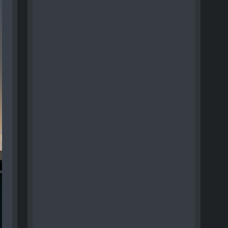
n - 028