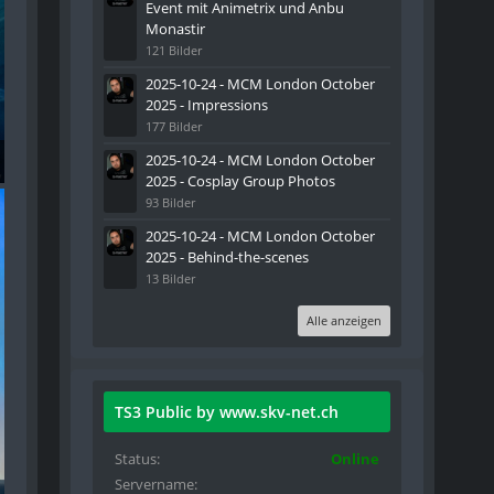
Event mit Animetrix und Anbu
Monastir
121 Bilder
2025-10-24 - MCM London October
2025 - Impressions
177 Bilder
2025-10-24 - MCM London October
n - 021
2025 - Cosplay Group Photos
93 Bilder
2025-10-24 - MCM London October
2025 - Behind-the-scenes
13 Bilder
Alle anzeigen
TS3 Public by www.skv-net.ch
Status
Online
Servername