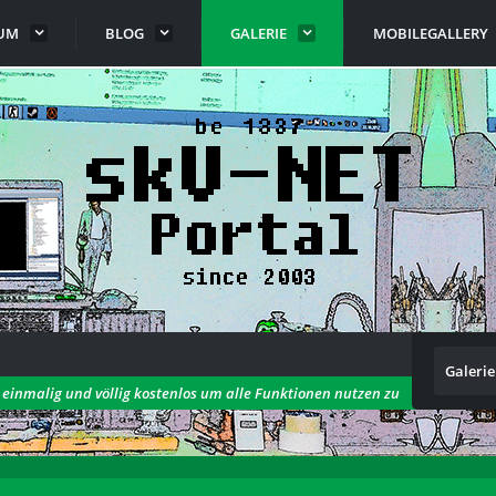
UM
BLOG
GALERIE
MOBILEGALLERY
Galerie
h einmalig und völlig kostenlos um alle Funktionen nutzen zu