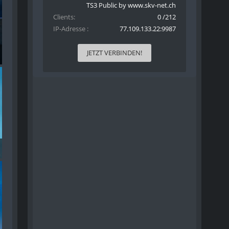
TS3 Public by www.skv-net.ch
Clients
0 /212
IP-Adresse
77.109.133.22:9987
JETZT VERBINDEN!
n - 022
n - 023