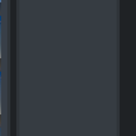
n - 024
n - 025
n - 026