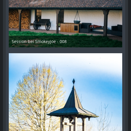
Session bei Smokeyjoe - 008
16. Mai 2021