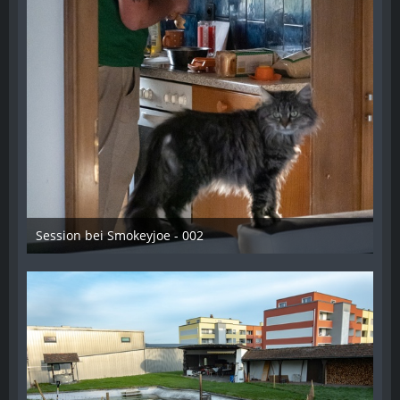
Session bei Smokeyjoe - 002
16. Mai 2021