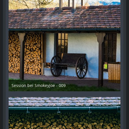
Session bei Smokeyjoe - 009
16. Mai 2021