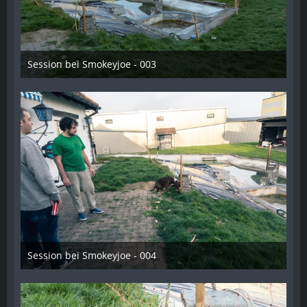
Session bei Smokeyjoe - 003
16. Mai 2021
Session bei Smokeyjoe - 004
16. Mai 2021