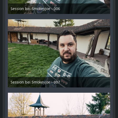
Session bei Smokeyjoe - 006
16. Mai 2021
Session bei Smokeyjoe - 007
16. Mai 2021