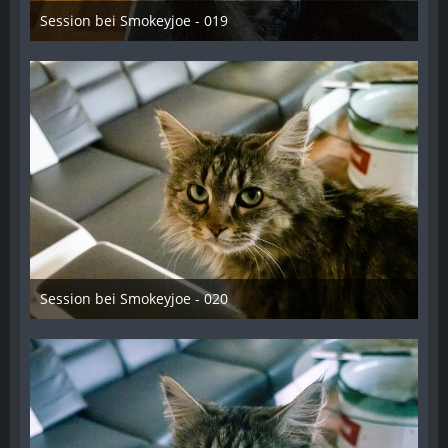
Session bei Smokeyjoe - 019
16. Mai 2021
Session bei Smokeyjoe - 020
16. Mai 2021