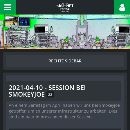
2021-04-10 - SESSION BEI
SMOKEYJOE
22
An einem Samstag im April haben wir uns bei Smokeyjoe
getroffen um an unserer Infrastruktur zu arbeiten. Dies
sind ein paar Impressionen dieser Session.