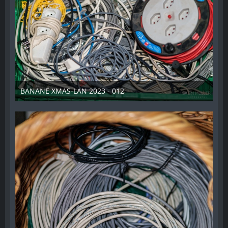
BANANE XMAS-LAN 2023 - 012
13. Januar 2024