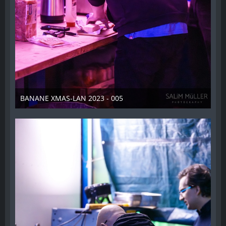
BANANE XMAS-LAN 2023 - 005
13. Januar 2024