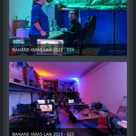
BANANE XMAS-LAN 2023 - 024
13. Januar 2024
BANANE XMAS-LAN 2023 - 025