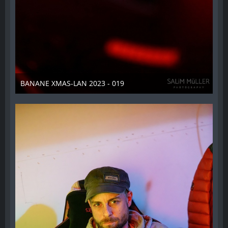
BANANE XMAS-LAN 2023 - 019
13. Januar 2024