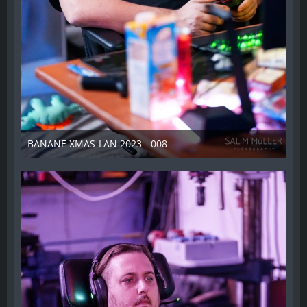
BANANE XMAS-LAN 2023 - 008
13. Januar 2024