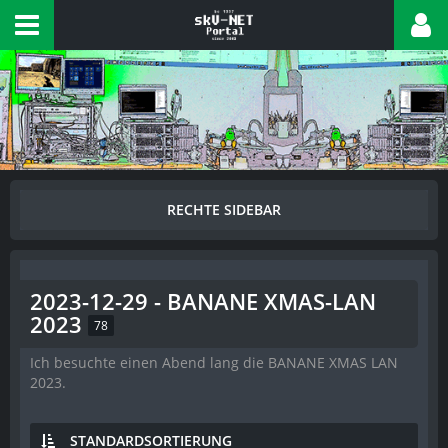
2023-12-29 - BANANE XMAS-LAN
2023
78
Ich besuchte einen Abend lang die BANANE XMAS LAN
2023.
STANDARDSORTIERUNG