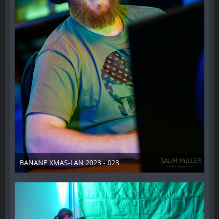
BANANE XMAS-LAN 2023 - 023
13. Januar 2024