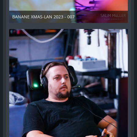
BANANE XMAS-LAN 2023 - 007
13. Januar 2024