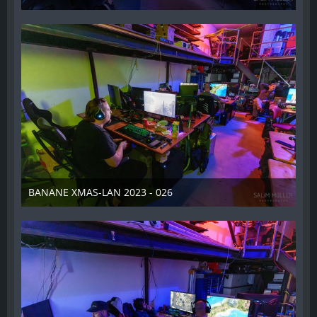
13. Januar 2024
BANANE XMAS-LAN 2023 - 026
13. Januar 2024