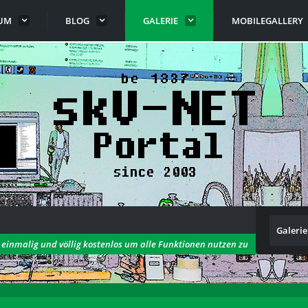
UM
BLOG
GALERIE
MOBILEGALLERY
Galerie
h einmalig und völlig kostenlos um alle Funktionen nutzen zu