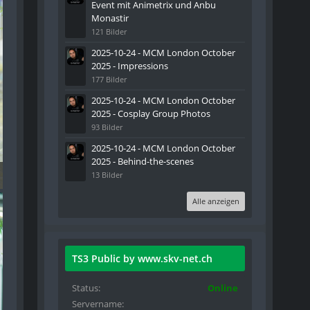
Event mit Animetrix und Anbu
Monastir
121 Bilder
2025-10-24 - MCM London October
2025 - Impressions
177 Bilder
2025-10-24 - MCM London October
2025 - Cosplay Group Photos
93 Bilder
2025-10-24 - MCM London October
2025 - Behind-the-scenes
tagram RECAP - 021
13 Bilder
Alle anzeigen
TS3 Public by www.skv-net.ch
Status
Online
Servername