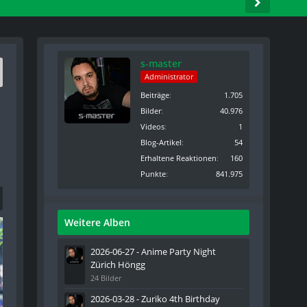
s-master
Administrator
Beiträge
1.705
Bilder
40.976
Videos
1
Blog-Artikel
54
Erhaltene Reaktionen
160
Punkte
841.975
Weitere Alben
2026-06-27 - Anime Party Night
Zürich Höngg
24 Bilder
2026-03-28 - Zuriko 4th Birthday