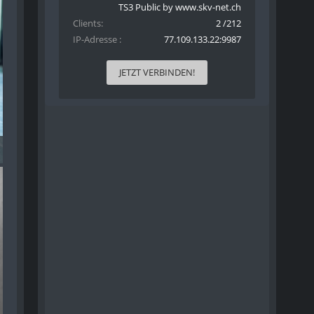
TS3 Public by www.skv-net.ch
Clients
2 /212
IP-Adresse
77.109.133.22:9987
JETZT VERBINDEN!
tagram RECAP - 022