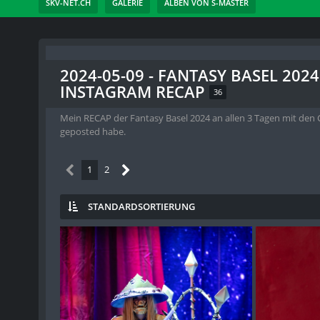
SKV-NET.CH
GALERIE
ALBEN VON S-MASTER
2024-05-09 - FANTASY BASEL 202
INSTAGRAM RECAP
36
Mein RECAP der Fantasy Basel 2024 an allen 3 Tagen mit den C
geposted habe.
1
2
STANDARDSORTIERUNG