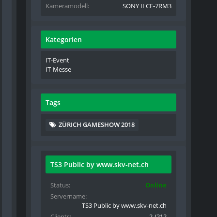
Kameramodell
SONY ILCE-7RM3
Kategorien
IT-Event
IT-Messe
Tags
ZÜRICH GAMESHOW 2018
TS3 Public by www.skv-net.ch
Status
Online
Servername
TS3 Public by www.skv-net.ch
Clients
2 /212