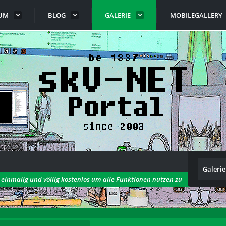
UM
BLOG
GALERIE
MOBILEGALLERY
Galerie
h einmalig und völlig kostenlos um alle Funktionen nutzen zu