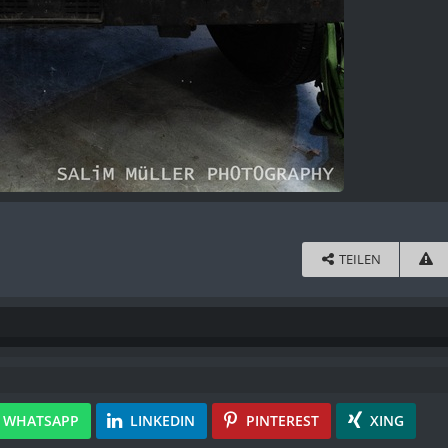
TEILEN
WHATSAPP
LINKEDIN
PINTEREST
XING