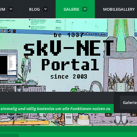
UM
BLOG
GALERIE
MOBILEGALLERY
Galerie
h einmalig und völlig kostenlos um alle Funktionen nutzen zu