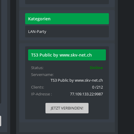
Kategorien
LAN-Party
TS3 Public by www.skv-net.ch
Status
Online
Servername
TS3 Public by www.skv-net.ch
Clients
0 /212
IP-Adresse
77.109.133.22:9987
JETZT VERBINDEN!