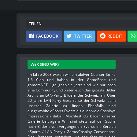
TEILEN
FACEBOOK
TWITTER
REDDIT
WER SIND WIR?
Im Jahre 2003 waren wir ein aktiver Counter-Strike
1.6 Clan und haben in der GameBase und
gamersNET Liga gespielt. Jetzt sind wir nur noch
eine Community und bieten euch das grösste Bilder
Archiv an LAN-Party Bildern der Schweiz an. Über
20 Jahre LAN-Party Geschichte der Schweiz ist in
unserer Galerie zu finden. Ebenfalls sind
ausgewählte eSports Events als auch viele Cosplays
Impressionen dabei. Möchtest du Bilder unserer
Galerie beitragen? Wir sind stets auf der Suche
nach Bildern von vergangenen Events im Bereich
eSports / LAN-Party / Game/Cosplay Conventions.
Des Weiteren betreiben wir seit fast so vielen