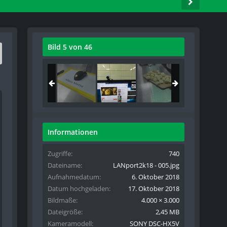
Bild 5 von 46
Informationen
Zugriffe
740
Dateiname
LANport2k18 - 005.jpg
Aufnahmedatum
6. Oktober 2018
Datum hochgeladen
17. Oktober 2018
Bildmaße
4.000 × 3.000
Dateigröße
2,45 MB
Kameramodell
SONY DSC-HX5V