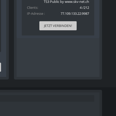
TS3 Public by www.skv-net.ch
Clients
4 /212
IP-Adresse
77.109.133.22:9987
JETZT VERBINDEN!