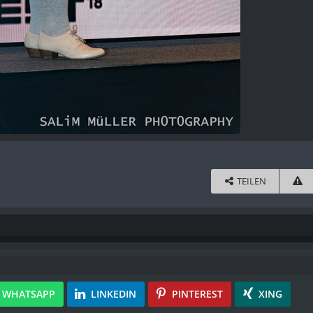
TEILEN
WHATSAPP
LINKEDIN
PINTEREST
XING