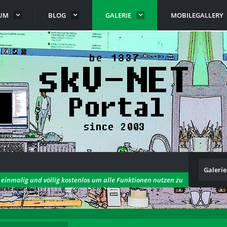
UM
BLOG
GALERIE
MOBILEGALLERY
Galerie
h einmalig und völlig kostenlos um alle Funktionen nutzen zu