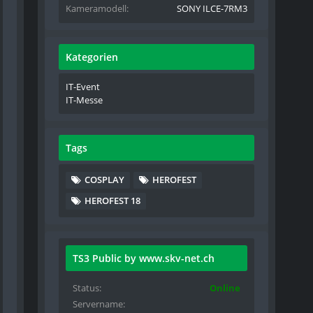
Kameramodell
SONY ILCE-7RM3
Kategorien
IT-Event
IT-Messe
Tags
COSPLAY
HEROFEST
HEROFEST 18
TS3 Public by www.skv-net.ch
Status
Online
Servername