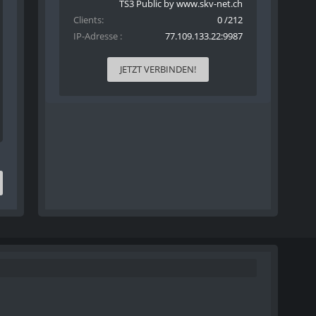
TS3 Public by www.skv-net.ch
Clients
0 /212
IP-Adresse
77.109.133.22:9987
JETZT VERBINDEN!