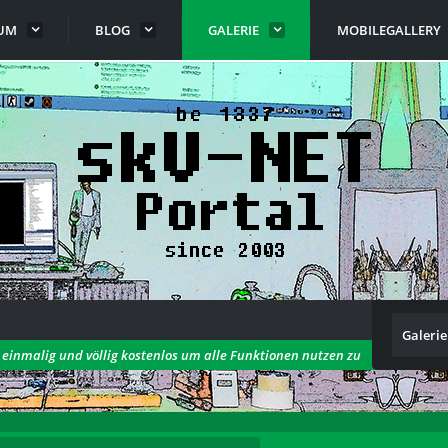
UM
BLOG
GALERIE
MOBILEGALLERY
Galerie
h einmalig und völlig kostenlos um alle Funktionen nutzen zu