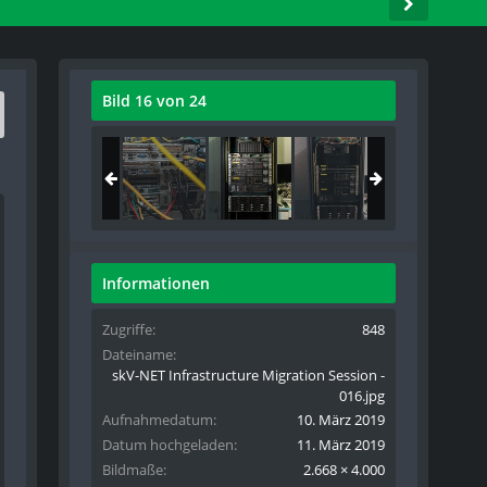
Bild 16 von 24
Informationen
Zugriffe
848
Dateiname
skV-NET Infrastructure Migration Session -
016.jpg
Aufnahmedatum
10. März 2019
Datum hochgeladen
11. März 2019
Bildmaße
2.668 × 4.000