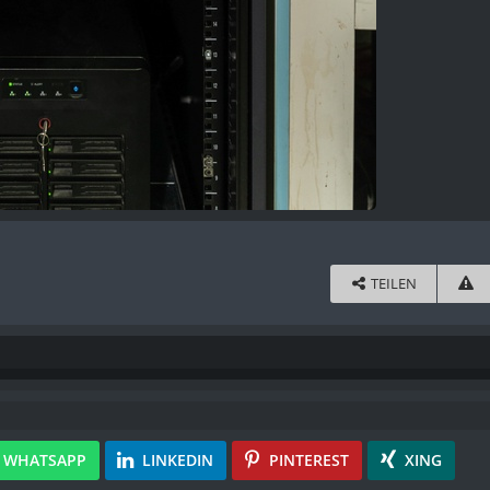
TEILEN
WHATSAPP
LINKEDIN
PINTEREST
XING