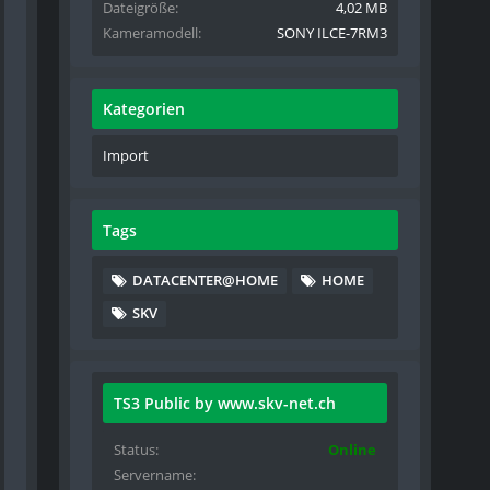
Dateigröße
4,02 MB
Kameramodell
SONY ILCE-7RM3
Kategorien
Import
Tags
DATACENTER@HOME
HOME
SKV
TS3 Public by www.skv-net.ch
Status
Online
Servername