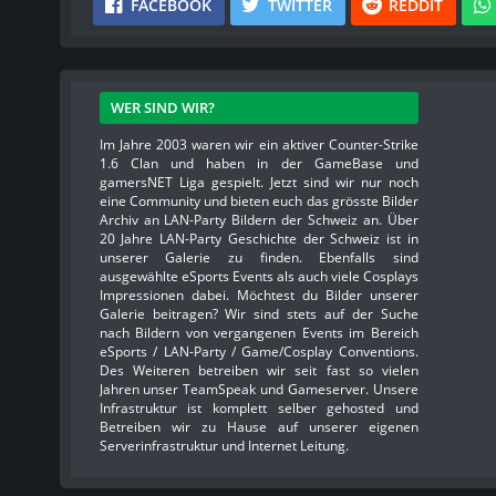
FACEBOOK
TWITTER
REDDIT
WER SIND WIR?
Im Jahre 2003 waren wir ein aktiver Counter-Strike
1.6 Clan und haben in der GameBase und
gamersNET Liga gespielt. Jetzt sind wir nur noch
eine Community und bieten euch das grösste Bilder
Archiv an LAN-Party Bildern der Schweiz an. Über
20 Jahre LAN-Party Geschichte der Schweiz ist in
unserer Galerie zu finden. Ebenfalls sind
ausgewählte eSports Events als auch viele Cosplays
Impressionen dabei. Möchtest du Bilder unserer
Galerie beitragen? Wir sind stets auf der Suche
nach Bildern von vergangenen Events im Bereich
eSports / LAN-Party / Game/Cosplay Conventions.
Des Weiteren betreiben wir seit fast so vielen
Jahren unser TeamSpeak und Gameserver. Unsere
Infrastruktur ist komplett selber gehosted und
Betreiben wir zu Hause auf unserer eigenen
Serverinfrastruktur und Internet Leitung.