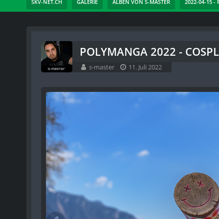
SKV-NET.CH
GALERIE
ALBEN VON S-MASTER
2022-04-15 
POLYMANGA 2022 - COSPLA
s-master
11. Juli 2022