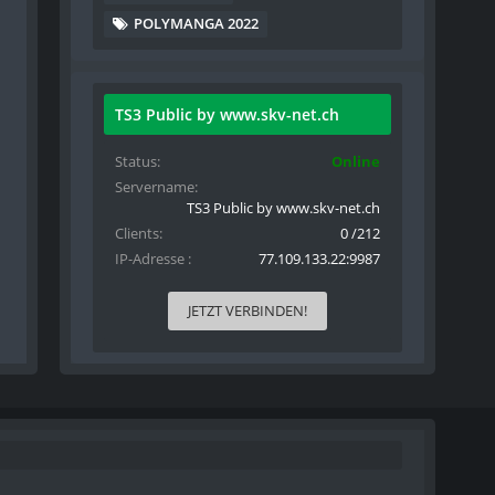
POLYMANGA 2022
TS3 Public by www.skv-net.ch
Status
Online
Servername
TS3 Public by www.skv-net.ch
Clients
0 /212
IP-Adresse
77.109.133.22:9987
JETZT VERBINDEN!