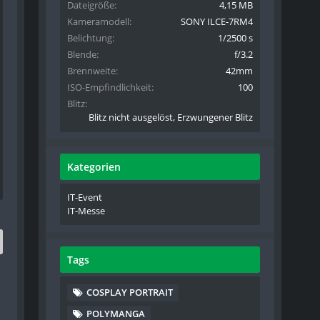
Dateigröße
4,15 MB
Kameramodell
SONY ILCE-7RM4
Belichtung
1/2500 s
Blende
f/3.2
Brennweite
42mm
ISO-Empfindlichkeit
100
Blitz
Blitz nicht ausgelöst, Erzwungener Blitz
Kategorien
IT-Event
IT-Messe
Tags
COSPLAY PORTRAIT
POLYMANGA