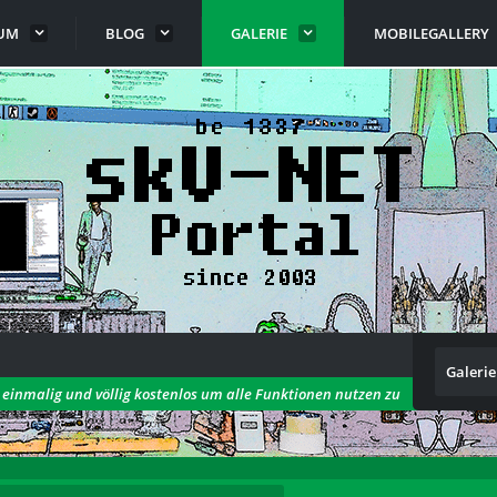
UM
BLOG
GALERIE
MOBILEGALLERY
Galerie
h einmalig und völlig kostenlos um alle Funktionen nutzen zu