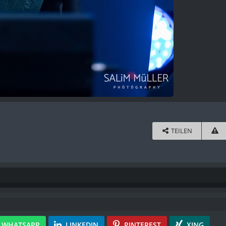
TEILEN
WHATSAPP
LINKEDIN
PINTEREST
XING