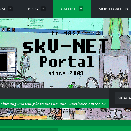
UM
BLOG
GALERIE
MOBILEGALLERY
Galerie
h einmalig und völlig kostenlos um alle Funktionen nutzen zu