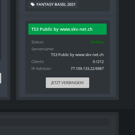
FANTASY BASEL 2021
TS3 Public by www.skv-net.ch
Status
Online
Servername
TS3 Public by www.skv-net.ch
Clients
0 /212
IP-Adresse
77.109.133.22:9987
JETZT VERBINDEN!