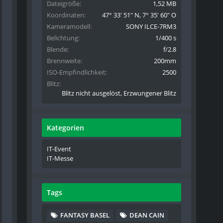
Dateigröße
1,52 MB
Koordinaten
47° 33' 51" N, 7° 35' 60" O
Kameramodell
SONY ILCE-7RM3
Belichtung
1/400 s
Blende
f/2.8
Brennweite
200mm
ISO-Empfindlichkeit
2500
Blitz
Blitz nicht ausgelöst, Erzwungener Blitz
Kategorien
IT-Event
IT-Messe
Tags
FANTASY BASEL
DEAN CAIN