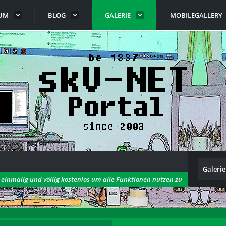
UM
BLOG
GALERIE
MOBILEGALLERY
Galerie
h einmalig und völlig kostenlos um alle Funktionen nutzen zu