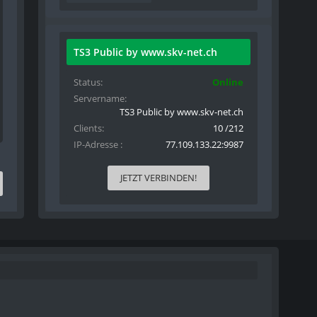
TS3 Public by www.skv-net.ch
Status
Online
Servername
TS3 Public by www.skv-net.ch
Clients
10 /212
IP-Adresse
77.109.133.22:9987
JETZT VERBINDEN!