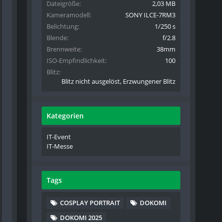
Dateigröße
2,03 MB
Kameramodell
SONY ILCE-7RM3
Belichtung
1/250 s
Blende
f/2.8
Brennweite
38mm
ISO-Empfindlichkeit
100
Blitz
Blitz nicht ausgelöst, Erzwungener Blitz
Kategorien
IT-Event
IT-Messe
Tags
COSPLAY PORTRAIT
DOKOMI
DOKOMI 2025