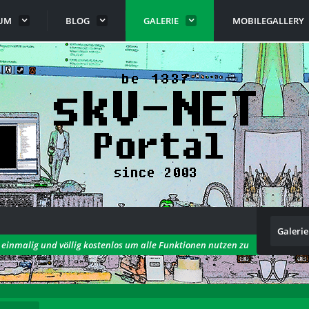
UM
BLOG
GALERIE
MOBILEGALLERY
Galerie
h einmalig und völlig kostenlos um alle Funktionen nutzen zu