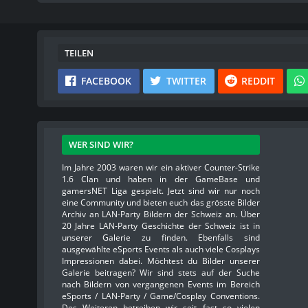
TEILEN
FACEBOOK
TWITTER
REDDIT
WER SIND WIR?
Im Jahre 2003 waren wir ein aktiver Counter-Strike
1.6 Clan und haben in der GameBase und
gamersNET Liga gespielt. Jetzt sind wir nur noch
eine Community und bieten euch das grösste Bilder
Archiv an LAN-Party Bildern der Schweiz an. Über
20 Jahre LAN-Party Geschichte der Schweiz ist in
unserer Galerie zu finden. Ebenfalls sind
ausgewählte eSports Events als auch viele Cosplays
Impressionen dabei. Möchtest du Bilder unserer
Galerie beitragen? Wir sind stets auf der Suche
nach Bildern von vergangenen Events im Bereich
eSports / LAN-Party / Game/Cosplay Conventions.
Des Weiteren betreiben wir seit fast so vielen