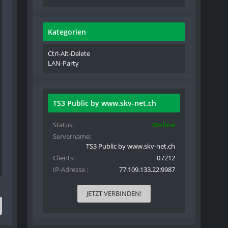
Kategorien
Ctrl-Alt-Delete
LAN-Party
TS3 Public by www.skv-net.ch
Status
Online
Servername
TS3 Public by www.skv-net.ch
Clients
0 /212
IP-Adresse
77.109.133.22:9987
JETZT VERBINDEN!