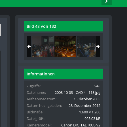
Bild 48 von 132
Informationen
Zugriffe
948
Dateiname
2003-10-03 - CAD 4 - 118.jpg
Aufnahmedatum
1. Oktober 2003
Datum hochgeladen
28. Dezember 2012
Bildmaße
1.600 × 1.200
Dateigröße
925,03 kB
Kameramodell
Canon DIGITAL IXUS v2