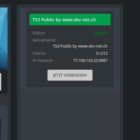
TS3 Public by www.skv-net.ch
Status
Online
Servername
TS3 Public by www.skv-net.ch
Clients
0 /212
IP-Adresse
77.109.133.22:9987
JETZT VERBINDEN!