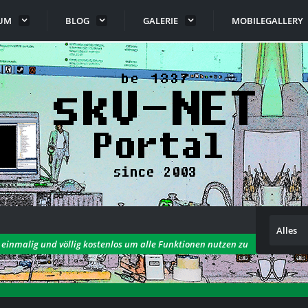
UM
BLOG
GALERIE
MOBILEGALLERY
Alles
h einmalig und völlig kostenlos um alle Funktionen nutzen zu