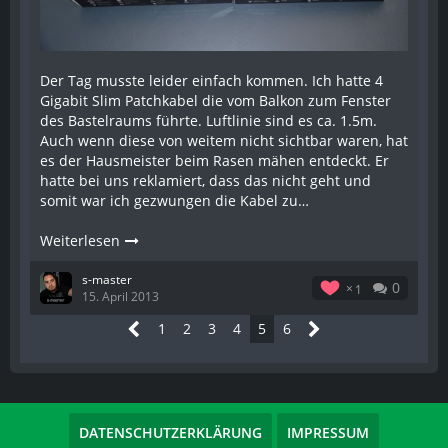
Der Tag musste leider einfach kommen. Ich hatte 4
Gigabit Slim Patchkabel die vom Balkon zum Fenster
des Bastelraums führte. Luftlinie sind es ca. 1.5m.
Auch wenn diese von weitem nicht sichtbar waren, hat
es der Hausmeister beim Rasen mähen entdeckt. Er
hatte bei uns reklamiert, dass das nicht geht und
somit war ich gezwungen die Kabel zu…
Weiterlesen
s-master
0
1
15. April 2013
1
2
3
4
5
6
DATENSCHUTZERKLÄRUNG
IMPRESSUM