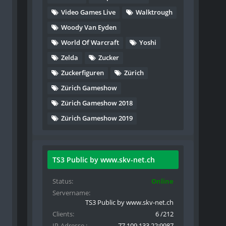
Video Games Live
Walktrough
Woody Van Eyden
World Of Warcraft
Yoshi
Zelda
Zucker
Zuckerfiguren
Zürich
Zürich Gameshow
Zürich Gameshow 2018
Zürich Gameshow 2019
TS3 Public by www.skv-net.ch
Status
Online
Servername
TS3 Public by www.skv-net.ch
Clients
6 /212
IP-Adresse
77.109.133.22:9987