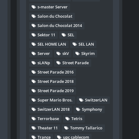
s-master Server
Salon du Chocolat
Salon du Chocolat 2014
Sektor 11
SEL
SEL HOME LAN
SEL LAN
Server
skV
Skyrim
sLANp
Street Parade
Street Parade 2016
Street Parade 2018
Street Parade 2019
Super Mario Bros.
SwitzerLAN
SwitzerLAN 2018
Symphony
Terrorbase
Tetris
Theater 11
Tommy Tallarico
Trance
upc cablecom