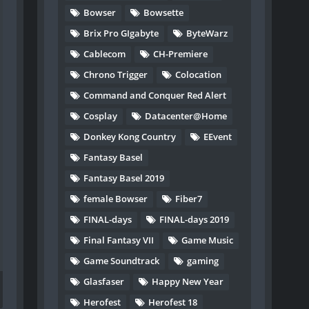
Bowser
Bowsette
Brix Pro GIgabyte
ByteWarz
Cablecom
CH-Premiere
Chrono Trigger
Colocation
Command and Conquer Red Alert
Cosplay
Datacenter@Home
Donkey Kong Country
EEvent
Fantasy Basel
Fantasy Basel 2019
female Bowser
Fiber7
FINAL-days
FINAL-days 2019
Final Fantasy VII
Game Music
Game Soundtrack
gaming
Glasfaser
Happy New Year
Herofest
Herofest 18