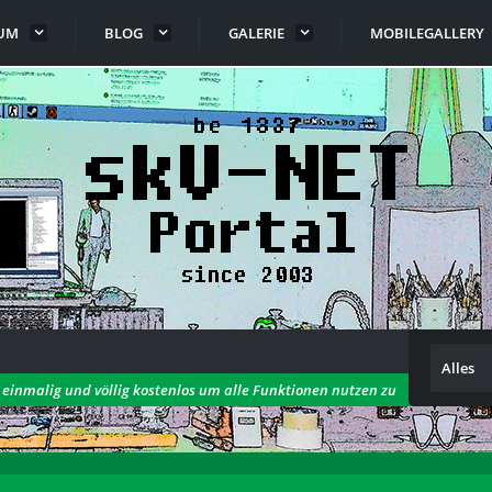
UM
BLOG
GALERIE
MOBILEGALLERY
Alles
h einmalig und völlig kostenlos um alle Funktionen nutzen zu