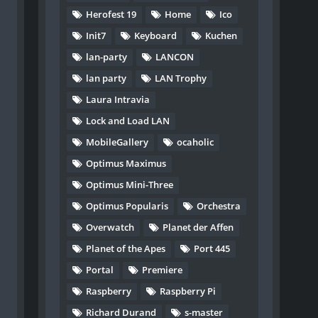
Herofest 19
Home
Ico
Init7
Keyboard
Kuchen
lan-party
LANCON
lan party
LAN Trophy
Laura Intravia
Lock and Load LAN
MobileGallery
ocaholic
Optimus Maximus
Optimus Mini-Three
Optimus Popularis
Orchestra
Overwatch
Planet der Affen
Planet of the Apes
Port 445
Portal
Premiere
Raspberry
Raspberry Pi
Richard Durand
s-master