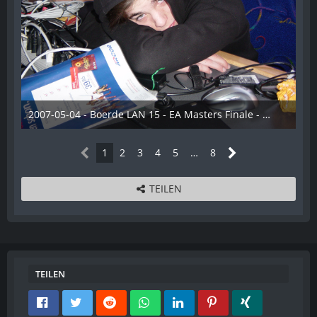
2007-05-04 - Boerde LAN 15 - EA Masters Finale - 030
28. Dezember 2012
1
2
3
4
5
…
8
TEILEN
TEILEN