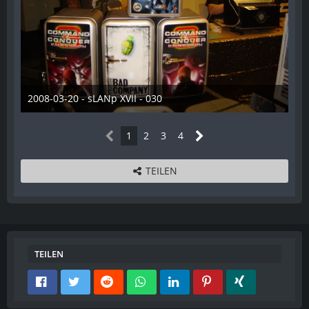
2008-03-20 - sLANp XVII - 030
28. Dezember 2012
1
2
3
4
TEILEN
TEILEN