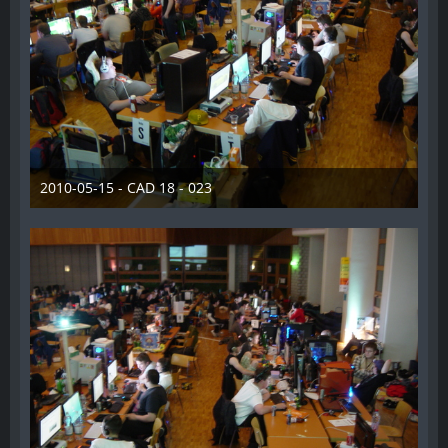
2010-05-15 - CAD 18 - 023
28. Dezember 2012