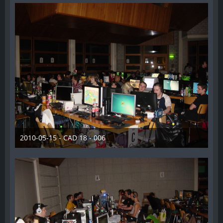
2010-05-15 - CAD 18 - 006
28. Dezember 2012