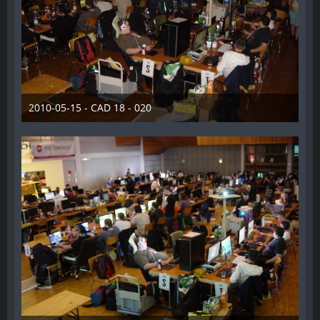
2010-05-15 - CAD 18 - 020
28. Dezember 2012