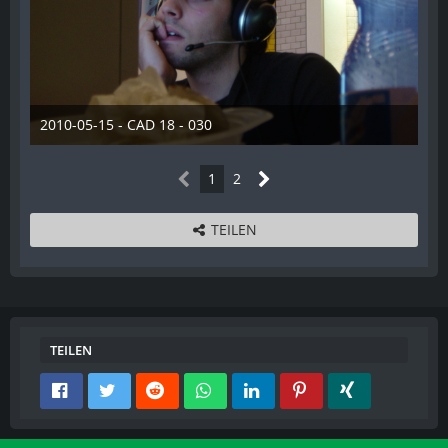
2010-05-15 - CAD 18 - 030
28. Dezember 2012
1
2
TEILEN
TEILEN