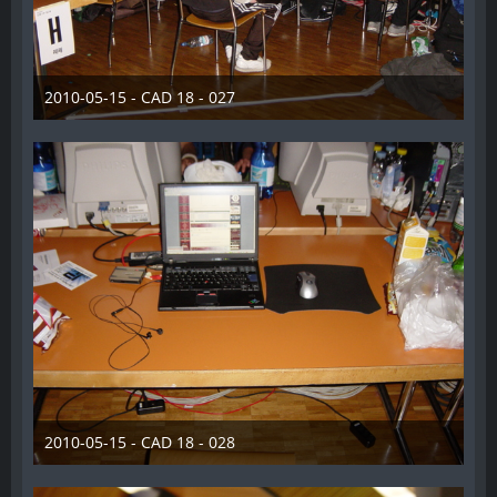
2010-05-15 - CAD 18 - 027
28. Dezember 2012
2010-05-15 - CAD 18 - 028
28. Dezember 2012