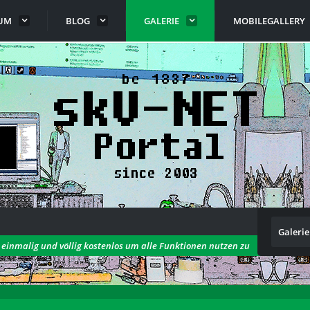
UM
BLOG
GALERIE
MOBILEGALLERY
Galerie
h einmalig und völlig kostenlos um alle Funktionen nutzen zu