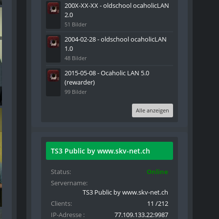
200X-XX-XX - oldschool ocaholicLAN
2.0
51 Bilder
2004-02-28 - oldschool ocaholicLAN
1.0
48 Bilder
2015-05-08 - Ocaholic LAN 5.0
(rewarder)
99 Bilder
Alle anzeigen
TS3 Public by www.skv-net.ch
Status
Online
Servername
TS3 Public by www.skv-net.ch
Clients
11 /212
IP-Adresse
77.109.133.22:9987