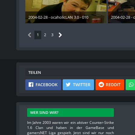
2004-02-28 - ocaholicLAN 3.0 - 010
2004-02-28 - 
19. Mai 2015
19. 
1
2
3
TEILEN
FACEBOOK
TWITTER
REDDIT
WER SIND WIR?
Im Jahre 2003 waren wir ein aktiver Counter-Strike
1.6 Clan und haben in der GameBase und
gamersNET Liga gespielt. Jetzt sind wir nur noch