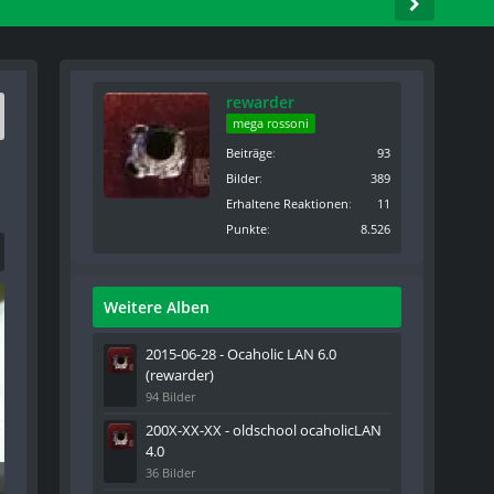
rewarder
mega rossoni
Beiträge
93
Bilder
389
Erhaltene Reaktionen
11
Punkte
8.526
Weitere Alben
2015-06-28 - Ocaholic LAN 6.0
(rewarder)
94 Bilder
200X-XX-XX - oldschool ocaholicLAN
4.0
36 Bilder