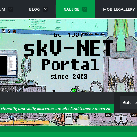
UM
BLOG
GALERIE
MOBILEGALLERY
Galerie
h einmalig und völlig kostenlos um alle Funktionen nutzen zu