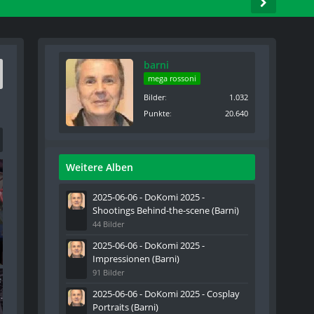
barni
mega rossoni
Bilder
1.032
Punkte
20.640
Weitere Alben
2025-06-06 - DoKomi 2025 -
Shootings Behind-the-scene (Barni)
44 Bilder
2025-06-06 - DoKomi 2025 -
Impressionen (Barni)
91 Bilder
2025-06-06 - DoKomi 2025 - Cosplay
Portraits (Barni)