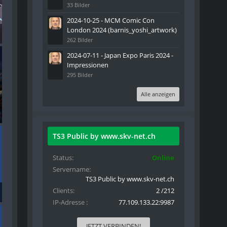
33 Bilder
2024-10-25 - MCM Comic Con
London 2024 (barnis_yoshi_artwork)
262 Bilder
2024-07-11 - Japan Expo Paris 2024 -
Impressionen
295 Bilder
Alle anzeigen
TS3 Public by www.skv-net.ch
Status
Online
Servername
TS3 Public by www.skv-net.ch
Clients
2 /212
IP-Adresse
77.109.133.22:9987
JETZT VERBINDEN!