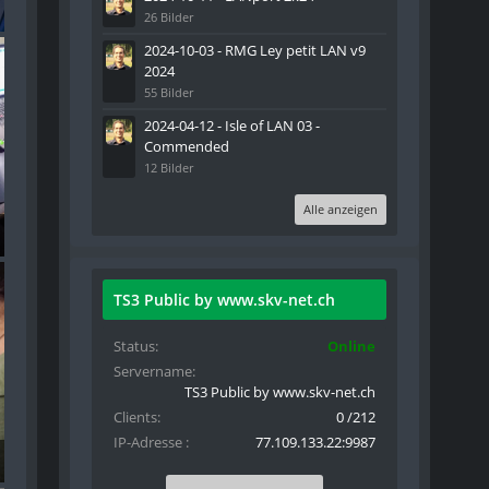
26 Bilder
2024-10-03 - RMG Ley petit LAN v9
2024
55 Bilder
2024-04-12 - Isle of LAN 03 -
Commended
12 Bilder
Alle anzeigen
TS3 Public by www.skv-net.ch
Status
Online
Servername
TS3 Public by www.skv-net.ch
Clients
0 /212
IP-Adresse
77.109.133.22:9987