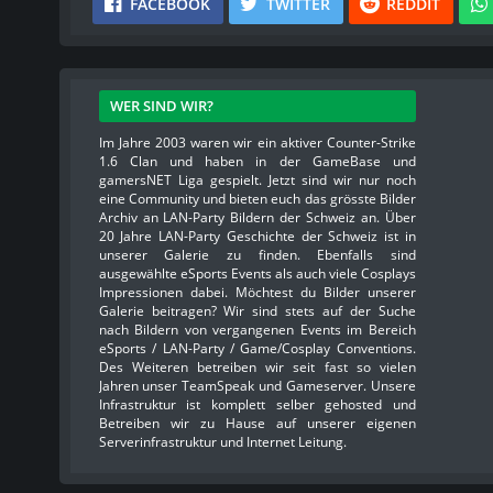
FACEBOOK
TWITTER
REDDIT
WER SIND WIR?
Im Jahre 2003 waren wir ein aktiver Counter-Strike
1.6 Clan und haben in der GameBase und
gamersNET Liga gespielt. Jetzt sind wir nur noch
eine Community und bieten euch das grösste Bilder
Archiv an LAN-Party Bildern der Schweiz an. Über
20 Jahre LAN-Party Geschichte der Schweiz ist in
unserer Galerie zu finden. Ebenfalls sind
ausgewählte eSports Events als auch viele Cosplays
Impressionen dabei. Möchtest du Bilder unserer
Galerie beitragen? Wir sind stets auf der Suche
nach Bildern von vergangenen Events im Bereich
eSports / LAN-Party / Game/Cosplay Conventions.
Des Weiteren betreiben wir seit fast so vielen
Jahren unser TeamSpeak und Gameserver. Unsere
Infrastruktur ist komplett selber gehosted und
Betreiben wir zu Hause auf unserer eigenen
Serverinfrastruktur und Internet Leitung.