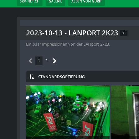
SKV-NET.CH
GALERIE
ALBEN VON GURIT
2023-10-13 - LANPORT 2K23
31
Ein paar Impressionen von der LANport 2k23.
1
2
STANDARDSORTIERUNG