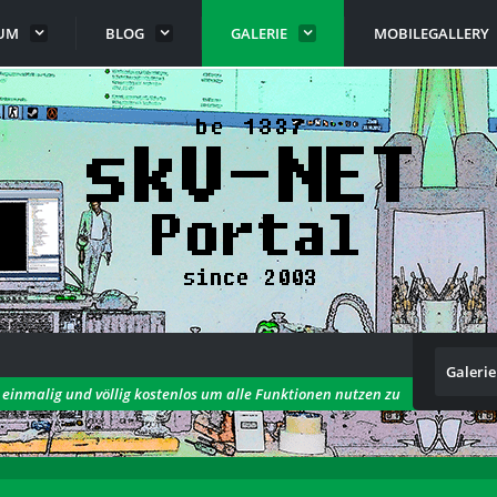
UM
BLOG
GALERIE
MOBILEGALLERY
Galerie
h einmalig und völlig kostenlos um alle Funktionen nutzen zu