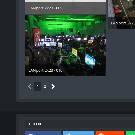
LANport 2k23 - 009
30. Oktober 2023
LANport 2k23
30. Okt
LANport 2k23 - 010
30. Oktober 2023
1
2
TEILEN