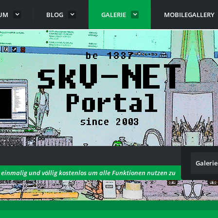
UM
BLOG
GALERIE
MOBILEGALLERY
Galerie
h einmalig und völlig kostenlos um alle Funktionen nutzen zu