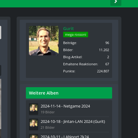
Gurit
mega rossoni
Beiträge
96
Bilder
11.202
Blog-Artikel
2
Erhaltene Reaktionen
67
Punkte
224.807
Weitere Alben
2024-11-14 - Netgame 2024
19 Bilder
2024-10-18 - Jintan-LAN 2024 (Gurit)
21 Bilder
2024-10-11 - LANport 2k24