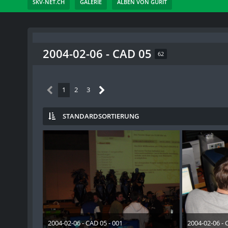
SKV-NET.CH
GALERIE
ALBEN VON GURIT
2004-02-06 - CAD 05
62
1
2
3
STANDARDSORTIERUNG
2004-02-06 - CAD 05 - 001
2004-02-06 - 