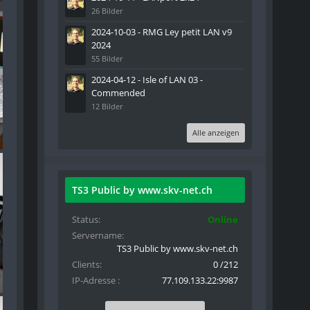
26 Bilder
2024-10-03 - RMG Ley petit LAN v9
2024
55 Bilder
2024-04-12 - Isle of LAN 03 -
Commended
12 Bilder
Alle anzeigen
TS3 Public by www.skv-net.ch
Status
Online
Servername
TS3 Public by www.skv-net.ch
Clients
0 /212
IP-Adresse
77.109.133.22:9987