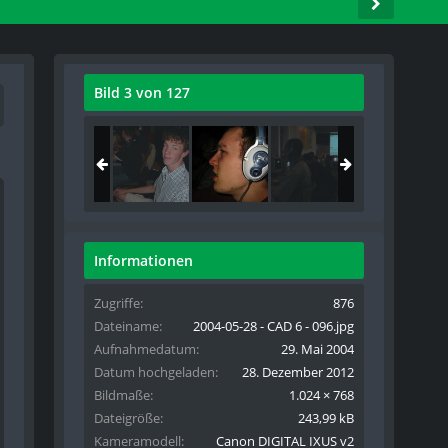
Bild 3 von 127
Informationen
Zugriffe
876
Dateiname
2004-05-28 - CAD 6 - 096.jpg
Aufnahmedatum
29. Mai 2004
Datum hochgeladen
28. Dezember 2012
Bildmaße
1.024 × 768
Dateigröße
243,99 kB
Kameramodell
Canon DIGITAL IXUS v2