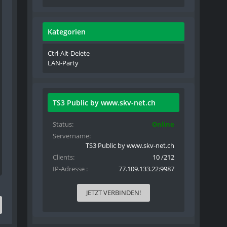
Kategorien
Ctrl-Alt-Delete
LAN-Party
TS3 Public by www.skv-net.ch
Status
Online
Servername
TS3 Public by www.skv-net.ch
Clients
10 /212
IP-Adresse
77.109.133.22:9987
JETZT VERBINDEN!