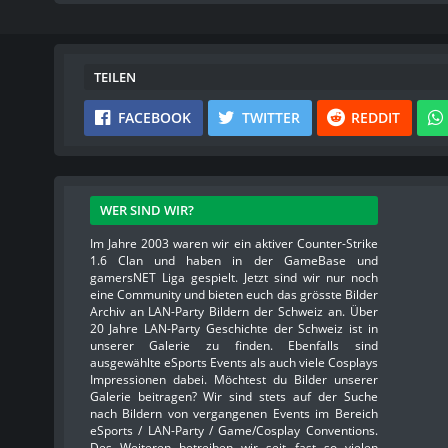
TEILEN
FACEBOOK
TWITTER
REDDIT
WER SIND WIR?
Im Jahre 2003 waren wir ein aktiver Counter-Strike
1.6 Clan und haben in der GameBase und
gamersNET Liga gespielt. Jetzt sind wir nur noch
eine Community und bieten euch das grösste Bilder
Archiv an LAN-Party Bildern der Schweiz an. Über
20 Jahre LAN-Party Geschichte der Schweiz ist in
unserer Galerie zu finden. Ebenfalls sind
ausgewählte eSports Events als auch viele Cosplays
Impressionen dabei. Möchtest du Bilder unserer
Galerie beitragen? Wir sind stets auf der Suche
nach Bildern von vergangenen Events im Bereich
eSports / LAN-Party / Game/Cosplay Conventions.
Des Weiteren betreiben wir seit fast so vielen