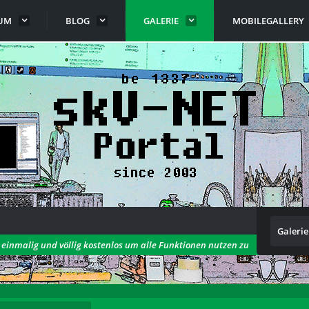
UM
BLOG
GALERIE
MOBILEGALLERY
Galerie
h einmalig und völlig kostenlos um alle Funktionen nutzen zu