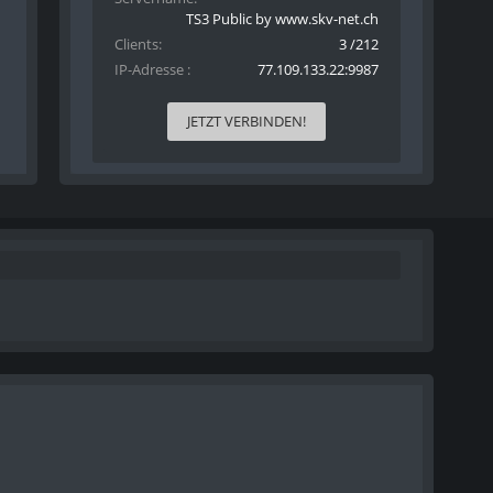
TS3 Public by www.skv-net.ch
Clients
3 /212
IP-Adresse
77.109.133.22:9987
JETZT VERBINDEN!