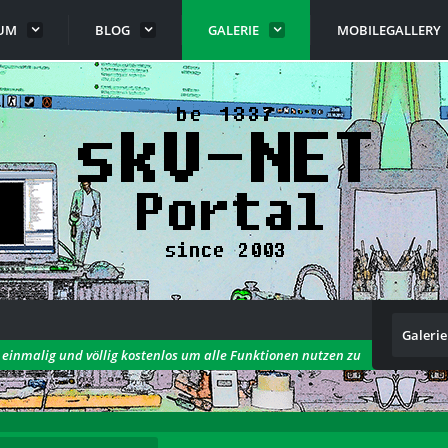
UM
BLOG
GALERIE
MOBILEGALLERY
Galerie
h einmalig und völlig kostenlos um alle Funktionen nutzen zu