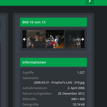
Bild 10 von 13
Informationen
Zugriffe
1.227
Dateiname
2006-03-31 - PropheTs-LAN - 010.jpg
Aufnahmedatum
2. April 2006
Datum hochgeladen
28. Dezember 2012
Bildmaße
640 × 426
Dateigröße
55,74 kB