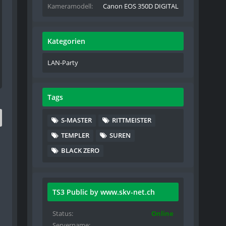
Kameramodell
Canon EOS 350D DIGITAL
Kategorien
LAN-Party
Tags
S-MASTER
RITTMEISTER
TEMPLER
SUREN
BLACK ZERO
TS3 Public by www.skv-net.ch
Status
Online
Servername