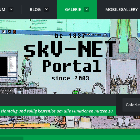
UM
BLOG
GALERIE
MOBILEGALLERY
Galerie
h einmalig und völlig kostenlos um alle Funktionen nutzen zu