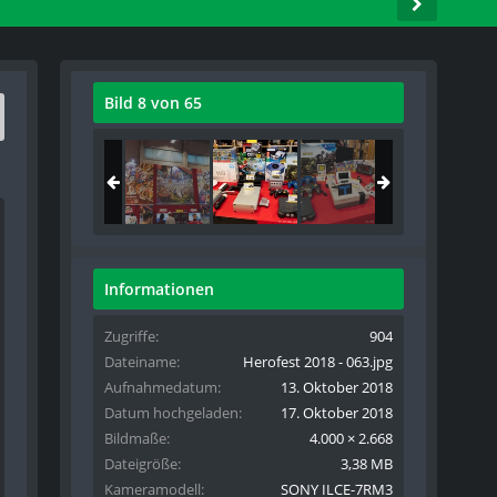
Bild 8 von 65
Informationen
Zugriffe
904
Dateiname
Herofest 2018 - 063.jpg
Aufnahmedatum
13. Oktober 2018
Datum hochgeladen
17. Oktober 2018
Bildmaße
4.000 × 2.668
Dateigröße
3,38 MB
Kameramodell
SONY ILCE-7RM3