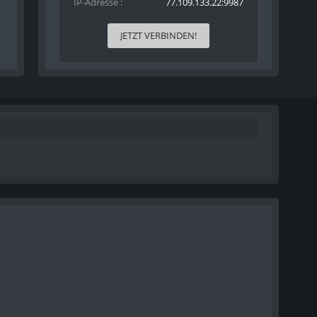
IP-Adresse
77.109.133.22:9987
JETZT VERBINDEN!