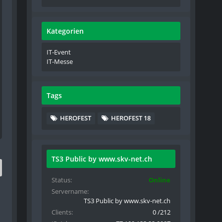
Kategorien
IT-Event
IT-Messe
Tags
HEROFEST
HEROFEST 18
TS3 Public by www.skv-net.ch
Status
Online
Servername
TS3 Public by www.skv-net.ch
Clients
0 /212