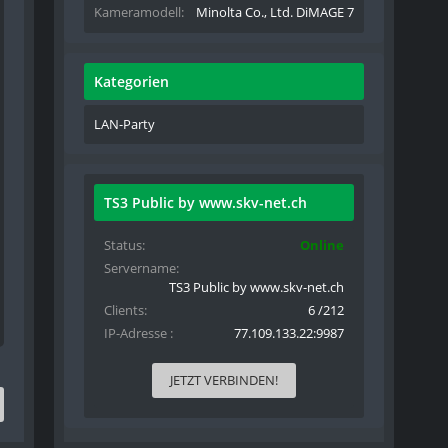
Kameramodell
Minolta Co., Ltd. DiMAGE 7
Kategorien
LAN-Party
TS3 Public by www.skv-net.ch
Status
Online
Servername
TS3 Public by www.skv-net.ch
Clients
6 /212
IP-Adresse
77.109.133.22:9987
JETZT VERBINDEN!