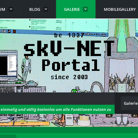
UM
BLOG
GALERIE
MOBILEGALLERY
Galerie
h einmalig und völlig kostenlos um alle Funktionen nutzen zu