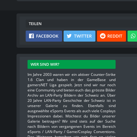
TEILEN
FACEBOOK
TWITTER
REDDIT
WER SIND WIR?
Im Jahre 2003 waren wir ein aktiver Counter-Strike
1.6 Clan und haben in der GameBase und
gamersNET Liga gespielt. Jetzt sind wir nur noch
eine Community und bieten euch das grösste Bilder
Archiv an LAN-Party Bildern der Schweiz an. Über
20 Jahre LAN-Party Geschichte der Schweiz ist in
unserer Galerie zu finden. Ebenfalls sind
ausgewählte eSports Events als auch viele Cosplays
Impressionen dabei. Möchtest du Bilder unserer
Galerie beitragen? Wir sind stets auf der Suche
nach Bildern von vergangenen Events im Bereich
eSports / LAN-Party / Game/Cosplay Conventions.
Des Weiteren betreiben wir seit fast so vielen