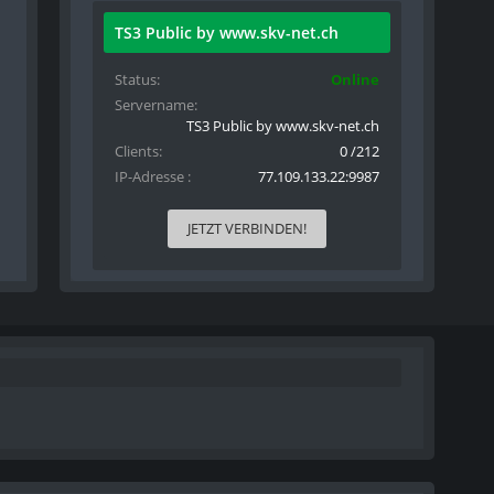
TS3 Public by www.skv-net.ch
Status
Online
Servername
TS3 Public by www.skv-net.ch
Clients
0 /212
IP-Adresse
77.109.133.22:9987
JETZT VERBINDEN!