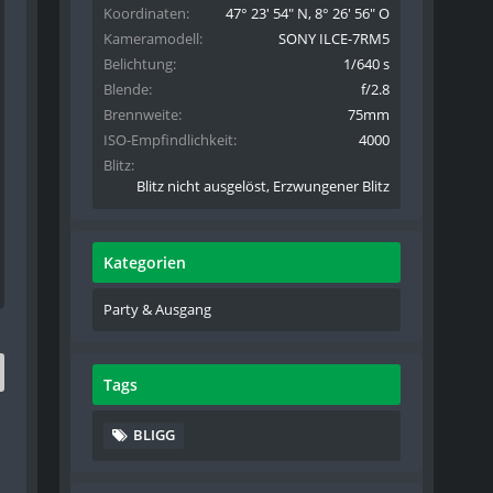
Koordinaten
47° 23' 54" N, 8° 26' 56" O
Kameramodell
SONY ILCE-7RM5
Belichtung
1/640 s
Blende
f/2.8
Brennweite
75mm
ISO-Empfindlichkeit
4000
Blitz
Blitz nicht ausgelöst, Erzwungener Blitz
Kategorien
Party & Ausgang
Tags
BLIGG