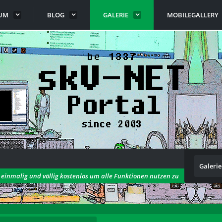
UM
BLOG
GALERIE
MOBILEGALLERY
Galerie
h einmalig und völlig kostenlos um alle Funktionen nutzen zu