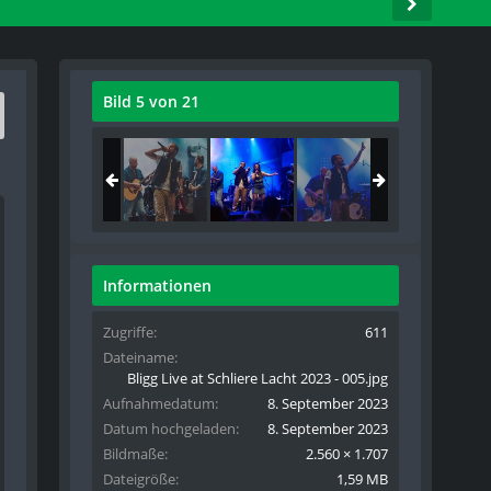
Bild 5 von 21
Informationen
Zugriffe
611
Dateiname
Bligg Live at Schliere Lacht 2023 - 005.jpg
Aufnahmedatum
8. September 2023
Datum hochgeladen
8. September 2023
Bildmaße
2.560 × 1.707
Dateigröße
1,59 MB