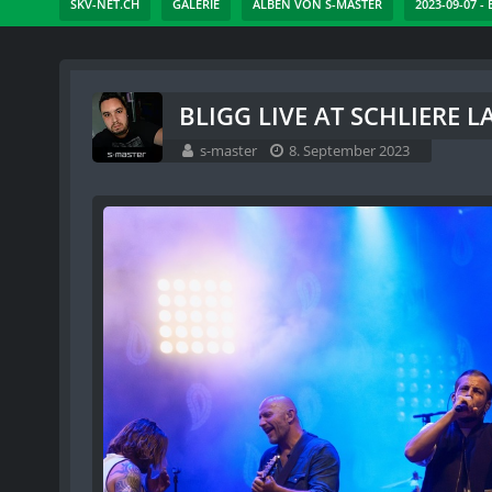
SKV-NET.CH
GALERIE
ALBEN VON S-MASTER
2023-09-07 -
BLIGG LIVE AT SCHLIERE L
s-master
8. September 2023